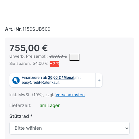
Art.-Nr.
1150SUB500
755,00 €
Die UVP ist der vorgeschlagene oder empfohlene Verkaufspreis ein
Unverb. Preisempf.:
809,00 €
Sie sparen:
54,00 €
− 7 %
inkl. MwSt. (19%), zzgl.
Versandkosten
Lieferzeit:
am Lager
Stützrad