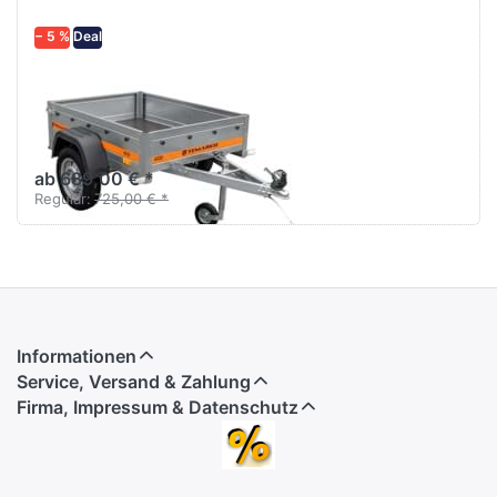
− 5 %
Deal
TEMARED
Eco 1510
Der kurze Stahl-
Kastenanhänger.
ab 689,00 € *
Regulär:
725,00 € *
Informationen
Service, Versand & Zahlung
Firma, Impressum & Datenschutz