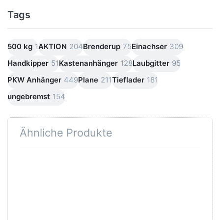
Tags
500 kg
1
AKTION
204
Brenderup
75
Einachser
309
Handkipper
51
Kastenanhänger
128
Laubgitter
95
PKW Anhänger
449
Plane
211
Tieflader
181
ungebremst
154
Ähnliche Produkte
Drücken
Sie
ENTER
für mehr
Optionen
zu Eco
1510