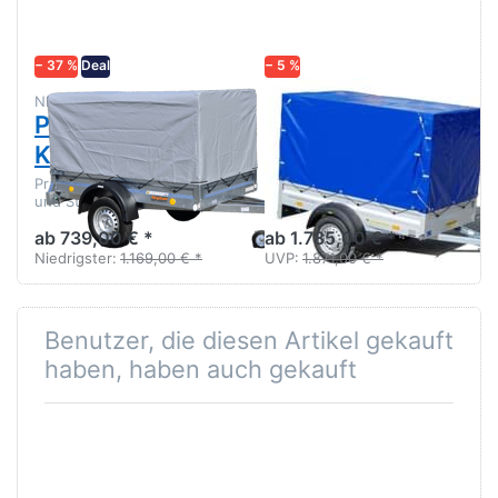
202D
mit Profi-
Komfort
Plane
Kit
− 37 %
Deal
− 5 %
NEPTUN
HUMBAUR
Praktik 202D
HA 752111 mit
Komfort Kit
Profi-Plane
Praktik 202D mit Hochplane
Aluanhänger mit Hochplane
und Stützrad - Preishit!
130 cm Innenhöhe
ab 739,00 € *
ab 1.785,00 € *
Niedrigster:
1.169,00 € *
UVP:
1.871,00 € *
Benutzer, die diesen Artikel gekauft
haben, haben auch gekauft