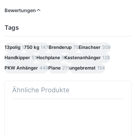
Bewertungen
Tags
13polig
1
750 kg
147
Brenderup
75
Einachser
309
Handkipper
51
Hochplane
9
Kastenanhänger
128
PKW Anhänger
449
Plane
211
ungebremst
154
Ähnliche Produkte
Drücken
Drücken
Sie
Sie
ENTER
ENTER
für mehr
für mehr
Optionen
Optionen
zu
zu HA
Praktik
752111