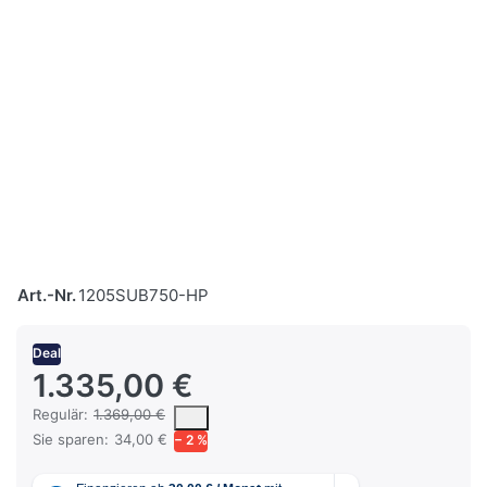
Art.-Nr.
1205SUB750-HP
Deal
1.335,00 €
Es handelt sich um den mittleren Verkaufspreis, den Kunden für 
Regulär:
1.369,00 €
Sie sparen:
34,00 €
− 2 %