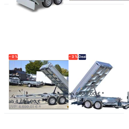
Drücken
Drücken
Sie
Sie
ENTER
ENTER
für mehr
für mehr
Optionen
Optionen
zu WEB
zu HKCR
HK 2715-
2727/170
26-13
− 0 %
− 3 %
Deal
UNSINN
WM MEYER
WEB HK 2715-
HKCR 2727/170
26-13
Breiter 2,7 tonner
Rückärtskipper mit
Rückwärtskipper Tandem in
Pendelbordwand
bewährter Unsinn Qualität
ab 4.839,00 € *
Regulär:
4.965,00 € *
ab 4.699,00 € *
UVP:
4.699,01 € *
Drücken
Drücken Sie
Sie
ENTER für mehr