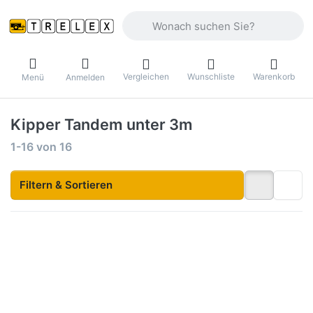
Geben Sie einen Suchbegriff ein. Währ
Vergleichen
Wunschliste
Warenkorb
Menü
Anmelden
Kipper Tandem unter 3m
Suchergebnisse:
1-16
von
16
Filtern & Sortieren
Drücken
Drücken
Sie
Sie
ENTER
ENTER
für mehr
für mehr
Optionen
Optionen
zu KH
zu KH
2514
2615