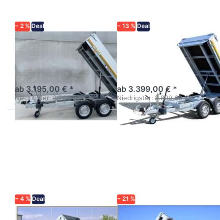
Tandem
Tandem
− 2 %
Deal
− 13 %
Deal
EDUARD
EDUARD
KH 2514 Tandem
KH 2615 Tandem
Rückwärtskipper gebremst
Kompakter Tandem-Kipper
Tandem
ab 3.195,00 € *
ab 3.399,00 € *
Niedrigster:
3.269,00 € *
Niedrigster:
3.899,00 € *
Drücken
Drücken
Sie
Sie
ENTER
ENTER
für mehr
für mehr
Optionen
Optionen
zu
zu BT
Kipper
4260STB
N27-
2000 kg
256-2
− 4 %
Deal
− 21 %
NEPTUN
BRENDERUP