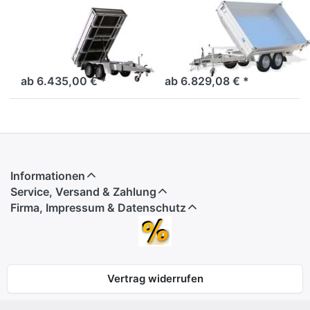
VARIANT
UNSINN
2015 T2
UDK 2715
Starker Rückwärtskipper
Der kompakte Unsinn
Einachser mit
Tandem-Dreiseitenkipper in
Elektrohydraulik und
TOP-Qualität
ab 6.435,00 € *
ab 6.829,08 € *
Parabelfederfahrwerk
Informationen
Service, Versand & Zahlung
Firma, Impressum & Datenschutz
Vertrag widerrufen