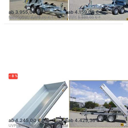
mit Auffahrschienen
Elektrohydraulik
integriert
ab 3.955,00 € *
ab 4.159,00 € *
Niedrigster:
4.495,00 € *
UVP:
5.490,00 € *
Drücken
Drücken
Sie
Sie
ENTER
ENTER
für mehr
für mehr
Optionen
Optionen
zu HUK
zu K1
202715 /
276 150
272715
Tandem
− 8 %
HUMBAUR
SARIS
HUK 202715 /
K1 276 150
272715
Tandem
Rückwärtskipper Tandem
Kompakter Heckkipper
Tandemachser
ab 4.245,00 € *
ab 4.429,36 € *
UVP:
4.617,00 € *