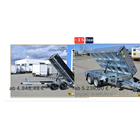
ENTER
Optionen zu
für mehr
HKC 2726/155
Optionen
Ti
zu K1
Dreiseitenkipper
276 170
Tandem
− 3 %
Deal
SARIS
WM MEYER
K1 276 170
HKC 2726/155 Ti
Tandem
Dreiseitenkipper
Heckkipper Tandem
Alu-Dreiseitenkipper mit
hoher Nutzlast,
Tiefrahmenfahrwerk
ab 4.848,48 € *
ab 5.239,00 € *
Regulär:
5.399,00 € *
Drücken
Drücken Sie
Sie
ENTER für mehr
ENTER
Optionen zu
für mehr
HKC 2726/170
Optionen
Ti
zu HUK
Dreiseitenkipper
272715E