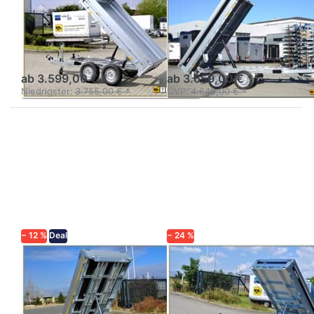
Kipper N27-
BT 4260STB
256-2
2000 kg
Kipper Tandemachser
Rückwärtskipper - Tandem
Akkuschrauberbedienung
ab 3.599,00 € *
ab 3.659,00 € *
Niedrigster:
3.755,00 € *
UVP:
4.649,00 € *
Drücken
Drücken
Sie
Sie
ENTER
ENTER
für mehr
für mehr
Optionen
Optionen
zu KH
zu BT
2615
4260STB
Tandem
2500 /
mit
2700
Rampen
− 12 %
Deal
− 24 %
EDUARD
BRENDERUP
KH 2615 Tandem
BT 4260STB
mit Rampen
2500 / 2700
Kompakter Tandem-Kipper
Rückwärtskipper - Tandem,