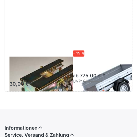
− 15 %
ALBE Safety Box
1205SUB750
Standard
ab 775,00 € *
UVP:
917,00 € *
30,00 € *
Informationen
Service, Versand & Zahlung