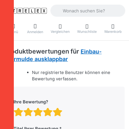
Geben Sie einen Suchbegriff ein. Währ
Vergleichen
Wunschliste
Warenkorb
Menü
Anmelden
Produktbewertungen für
Einbau-
Zurrmulde ausklappbar
Nur registrierte Benutzer können eine
Bewertung verfassen.
Ihre Bewertung?
Bewertung: 1 von 5 Stern
Bewertung: 2 von 5 St
Bewertung: 3 von 5 
Bewertung: 4 von 
Bewertung: 5 vo
Titel Ihrer Bewertung