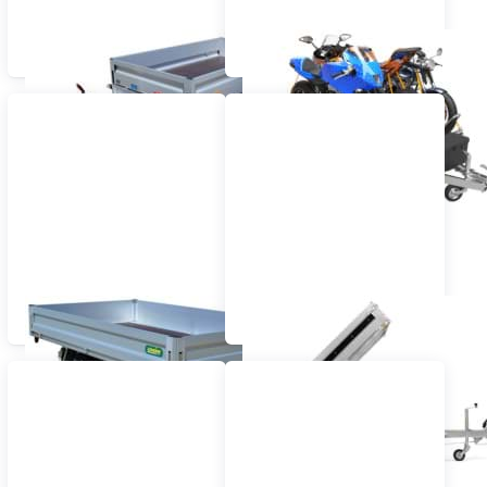
Kastenanhänger
Motorradanhänger
Hochlader
Kipper