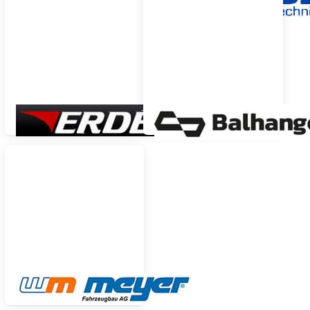
ERDE
Balhanger
WM Meyer