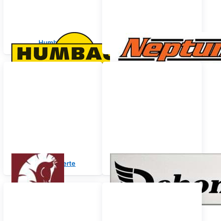
Humbaur
Neptun
Cheval Liberte
Debon