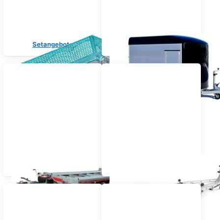
Setangebote
Kofferanhänger
Fahrzeugtransporter
Bootsanhänger