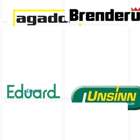
Agados
Brenderup
Eduard
Unsinn