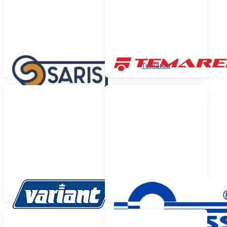
Saris
Temared
Variant
Blyss