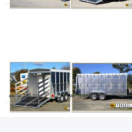
Drücken
Drücken
Sie
Sie
ENTER
ENTER
für mehr
für mehr
Optionen
Optionen
zu VT
zu VT 43
2736 HT
BLYSS
BLYSS
VT 2736 HT
VT 43
Viehanhänger Tandem
Viehanhänger Tandem
gebremst
gebremst
ab 10.785,00 € *
ab 11.065,00 € *