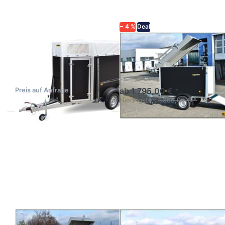
HS
− 4 %
Deal
HUMBAUR
AGADOS
HTV 203217 HS
VZ-23 O
Viehanhänger mit Plane,
Tieflader einachsig mit
vorn spitz
hohen Bordwänden
Preis auf Anfrage
ab 1.795,00 € *
Niedrigster:
1.865,00 € *
Drücken
Drücken
Sie
Sie
ENTER
ENTER
für mehr
für mehr
Optionen
Optionen
zu VZ-26
zu VZ-27
O
O
AGADOS
AGADOS