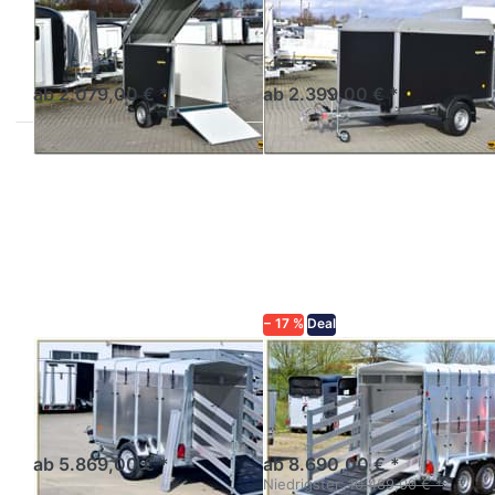
VZ-26 O
VZ-27 O
Tieflader einachsig mit
Tieflader einachsig mit
hohen Bordwänden
hohen Bordwänden
ab 2.079,00 € *
ab 2.399,00 € *
Drücken
Drücken
Sie
Sie
ENTER
ENTER
für mehr
für mehr
Optionen
Optionen
zu VT
zu VT
1326 H
2730 HT
− 17 %
Deal
BLYSS
BLYSS
VT 1326 H
VT 2730 HT
Viehanhänger Einachser
Viehanhänger Tandem
gebremst
gebremst
ab 5.869,00 € *
ab 8.690,00 € *
Niedrigster:
10.489,00 € *