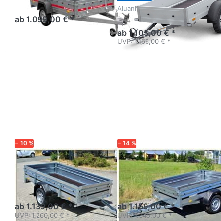
ungebremst mit
Aluanhänger 2m
Stirnwandklappe
ab 1.099,00 € *
ab 1.105,00 € *
UVP:
1.166,00 € *
Drücken Sie
Drücken
ENTER für
Sie
mehr
ENTER
Optionen zu
für mehr
2260SUB750
Optionen
zu
2205SUB
750
− 10 %
− 14 %
BRENDERUP
BRENDERUP
2260SUB750
2205SUB 750
Anhänger Profi-Serie 2000
Anhänger Profi-Serie 2000
von Brenderup - Klappe
von Brenderup - Klappe
vorn und hinten
vorn und hinten
ab 1.139,00 € *
ab 1.159,00 € *
UVP:
1.260,00 € *
UVP:
1.345,00 € *