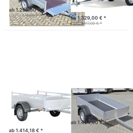
Aluanhänger 2,5 m
ungebremst
ab 1.295,00 € *
UVP:
1.376,00 € *
ab 1.329,00 € *
UVP:
1.417,00 € *
Drücken
Drücken
Sie
Sie
ENTER
ENTER
für mehr
für mehr
Optionen
Optionen
zu MP
zu MC
205 113
205 113
750 1
SARIS
SARIS
MP 205 113 750
MC 205 113
1
Tieflader Einachser Alu
Tieflader Einachser
ungebremst - Alu/Reling
ab 1.424,90 € *
ab 1.414,18 € *