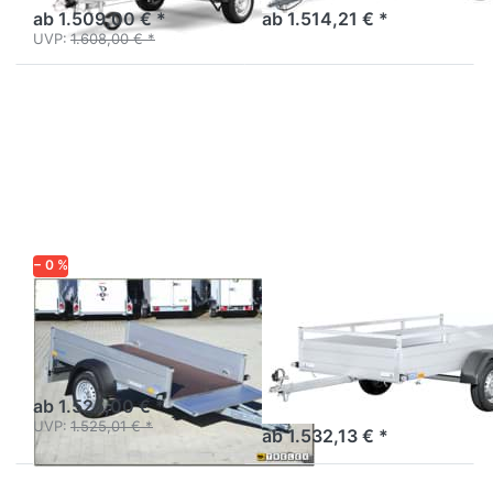
Stirnwandklappe.
ab 1.509,00 € *
ab 1.514,21 € *
UVP:
1.608,00 € *
Drücken
Drücken
Sie
Sie
ENTER
ENTER
für mehr
für mehr
Optionen
Optionen
zu HZ
zu MP
7521/126
255 133
750 1
− 0 %
WM MEYER
SARIS
HZ 7521/126
MP 255 133 750
1
Alu Tieflader Breitversion
ungebremst
Tieflader Einachser
ungebremst - Holz/Reling
ab 1.525,00 € *
UVP:
1.525,01 € *
ab 1.532,13 € *