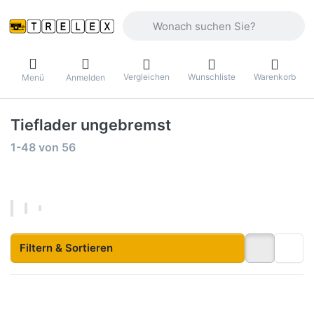
Geben Sie einen Suchbegriff ein. Währ
Vergleichen
Wunschliste
Warenkorb
Menü
Anmelden
Tieflader ungebremst
Suchergebnisse:
1-48
von
56
Filtern & Sortieren
Drücken Sie
Drücken