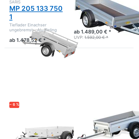
SARIS
HUMBAUR
MP 205 133 750
HA 752513
1
Tieflader Alu ungebremst
einachsig
Tieflader Einachser
ungebremst - Alu/Reling
ab 1.489,00 € *
UVP:
1.592,00 € *
ab 1.478,52 € *
Drücken
Drücken
Sie
Sie
ENTER
ENTER
für mehr
für mehr
Optionen
Optionen
zu HA
zu UT
Multi
2111-7-
13
− 6 %
HUMBAUR
UNSINN
HA Multi
UT 2111-7-13
Tieflader Multitransporter
Alu-Kastenanhänger in TOP
Einachser
Qualität - Ausf. mit