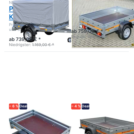
NEPTUN
TEMARED
Praktik 202D
ECO 2012
Komfort Kit
Kastenanhänger Stahl
ungebremst
Praktik 202D mit Hochplane
und Stützrad - Preishit!
ab 759,00 € *
Regulär:
799,00 € *
ab 739,00 € *
Niedrigster:
1.169,00 € *
Drücken
Drücken
Sie
Sie
ENTER
ENTER
für mehr
für mehr
Optionen
Optionen
zu
zu ECO
Praktik
2312
202S
− 6 %
Deal
− 4 %
Deal
NEPTUN
TEMARED
Praktik 202S
ECO 2312
Kastenanhänger
Kastenanhänger Stahl