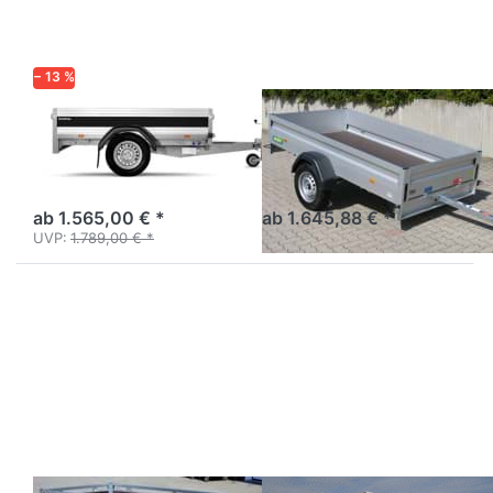
2512-7-
13
− 13 %
BRENDERUP
UNSINN
2205AUB750
UT 2512-7-13
Anhänger Profi-Alu-Serie
Pkw-Anhänger Vollalu,
2000 kompakt.
variables Zurrsysstem.
ab 1.565,00 € *
ab 1.645,88 € *
UVP:
1.789,00 € *
Drücken
Drücken
Sie
Sie ENTER
ENTER
für mehr
für mehr
Optionen
Optionen
zu Praktik
zu Wood
N7-263
2612/2U
mit
Hochplane
vorn
Schräge