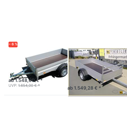
Drücken
Drücken
Sie
Sie
ENTER
ENTER
für mehr
für mehr
Optionen
Optionen
zu HA
zu MC
752513-
255 133
KV
750 1
− 6 %
HUMBAUR
SARIS
HA 752513-KV
MC 255 133 750
1
Tieflader Alu ungebremst
einachsig
Tieflader Einachser
ungebremst Alu
ab 1.548,00 € *
UVP:
1.654,00 € *
ab 1.549,28 € *
Drücken Sie
Drücken
ENTER für
Sie
mehr
ENTER
Optionen zu
für mehr
2205AUB750
Optionen
zu UT