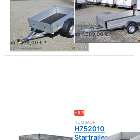
HUMBAUR
AGADOS
H751510
Alux 26
Startrailer
Tieflader einachsig mit
Alubordwänden
Aluanhänger 1,5m
ab 1.089,00 € *
ab 1.079,00 € *
UVP:
1.141,00 € *
Drücken
Drücken
Sie
Sie
ENTER
ENTER
für mehr
für mehr
Optionen
Optionen
zu PRO
zu
2612
H752010
Startrailer
− 5 %
TEMARED
HUMBAUR
PRO 2612
H752010
Startrailer
Kastenanhänger