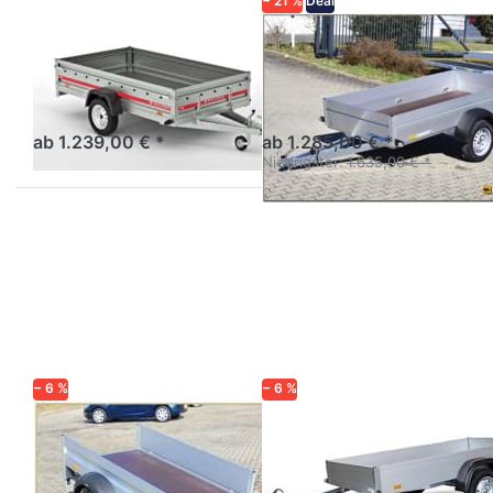
− 21 %
Deal
TEMARED
WM MEYER
Pro/Prakti 2615
HZ 7525/126
Kastenanhänger
Alu-Tieflader 750 kg 2,50 m
ungebremst mit
Stirnwandklappe
ab 1.239,00 € *
ab 1.285,00 € *
Niedrigster:
1.635,00 € *
Drücken
Drücken
Sie
Sie
ENTER
ENTER
für mehr
für mehr
Optionen
Optionen
zu HA
zu
752111-
H752513
KV
Startrailer
− 6 %
− 6 %
HUMBAUR
HUMBAUR
HA 752111-KV
H752513
Startrailer
Aluanhänger 2m mit
Stirnwandklappe