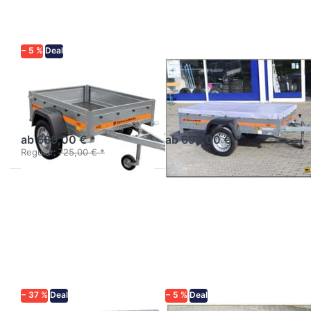
1510
2010
− 5 %
Deal
TEMARED
TEMARED
Eco 1510
Eco 2010
Der kurze Stahl-
Kastenanhänger Stahl
Kastenanhänger.
ungebremst
ab 689,00 € *
ab 695,00 € *
Regulär:
725,00 € *
Drücken
Drücken
Sie
Sie
ENTER
ENTER
für mehr
für mehr
Optionen
Optionen
zu
zu ECO
Praktik
2012
202D
Komfort
Kit
− 37 %
Deal
− 5 %
Deal