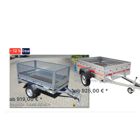
Drücken Sie
Drücken
ENTER für
Sie
mehr
ENTER
Optionen zu
für mehr
1203SUB750
Optionen
mit
zu PRO
Laubgitter
2012
− 12 %
Deal
BRENDERUP
TEMARED
1203SUB750
PRO 2012
mit Laubgitter
Kastenanhänger Stahl
ungebremst
Kastenanhänger mit
Gitteraufsatz und Stützrad
ab 925,00 € *
ab 919,00 € *
Regulär:
1.048,00 € *
Drücken
Drücken
Sie
Sie
ENTER
ENTER
für mehr
für mehr
Optionen
Optionen