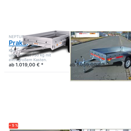
zu
zu PRO
Praktik
2312
N7-263
NEPTUN
TEMARED
Praktik N7-263
PRO 2312
Kastenanhänger
Kastenanhänger
ungebremst 750 kg mit
ungebremst mit
extragroßem Kasten.
Stirnwandklappe
ab 1.019,00 € *
ab 1.059,00 € *
Drücken
Drücken
Sie
Sie
ENTER
ENTER
für mehr
für mehr
Optionen
Optionen
zu
zu Alux
H751510
26
Startrailer
− 5 %