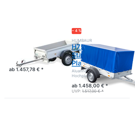
Optionen
Optionen
zu UT
zu
1711-7-
H752010
13
Startrailer
Planenset
− 4 %
UNSINN
HUMBAUR
UT 1711-7-13
H752010
Startrailer
Alu-Kastenanhänger TOP
Qualität - Kurzversion mit
Planenset
Stirnwandklappe
ab 1.457,78 € *
Aluanhänger 2m Set mit
Hochplane
ab 1.458,00 € *
UVP:
1.517,00 € *
Drücken
Drücken
Sie
Sie
ENTER
ENTER
für mehr
für mehr
Optionen
Optionen
zu
zu HA
Trailwood
752111-5