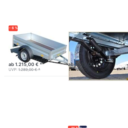
Optionen
Optionen
zu HA
zu PRO
752111
2612 R
− 6 %
HUMBAUR
TEMARED
HA 752111
PRO 2612 R
Aluanhänger 2m
Kastenanhänger mit
Profiausführung
Blattfeder
ab 1.215,00 € *
ab 1.225,00 € *
UVP:
1.289,00 € *
Drücken
Drücken
Sie
Sie
ENTER
ENTER
für mehr
für mehr
Optionen
Optionen
zu
zu HZ
Pro/Prakti
7525/126
2615