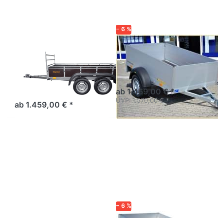
N7-253-2
Tandem
− 6 %
NEPTUN
HUMBAUR
Trailwood N7-
HA 752111-5
253-2 Tandem
Aluanhänger 2m hohe
Bordwand
Solider Multiplex-Anhänger
mit Tandemachse.
ab 1.469,00 € *
UVP:
1.570,00 € *
ab 1.459,00 € *
Drücken
Drücken
Sie
Sie
ENTER
ENTER
für mehr
für mehr
Optionen
Optionen
zu MP
zu HA
205 133
752513
750 1
− 6 %