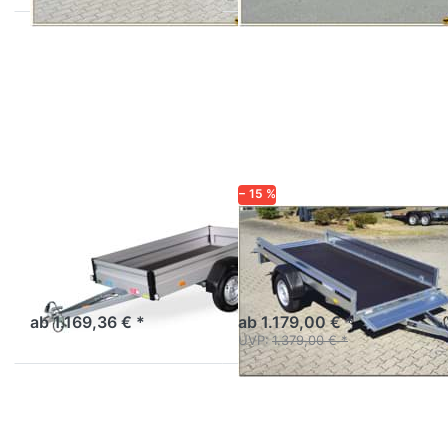
Drücken
Drücken
Sie
Sie
ENTER
ENTER
für mehr
für mehr
Optionen
Optionen
zu WEB
zu
T 2111-7-
2270S -
13
750 kg
− 15 %
UNSINN
BRENDERUP
WEB T 2111-7-13
2270S - 750 kg
Aluanhänger Top Preis
Anhänger Hobby-Serie
Leistung
extralang - Klappe vorn und
hinten
ab 1.169,36 € *
ab 1.179,00 € *
UVP:
1.379,00 € *
Drücken
Drücken
Sie
Sie
ENTER
ENTER
für mehr
für mehr