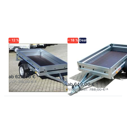
ENTER für
Sie
mehr
ENTER
Optionen zu
für mehr
1203SUB750
Optionen
zu
Praktik
202D
Profi
− 12 %
− 18 %
Deal
BRENDERUP
NEPTUN
1203SUB750
Praktik 202D
Profi
Kastenanhänger
ungebremst einachsig
Kastenanhänger
ungebremst 750 kg
ab 629,00 € *
UVP:
715,00 € *
ab 649,00 € *
Niedrigster:
788,00 € *
Drücken
Drücken
Sie
Sie
ENTER
ENTER
für mehr
für mehr
Optionen
Optionen
zu Eco
zu Eco