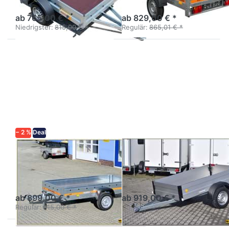
ungebremst 750 kg /
ungebremst
Breitversion
ab 765,00 € *
ab 829,00 € *
Niedrigster:
815,00 € *
Regulär:
865,01 € *
Drücken
Drücken
Sie
Sie
ENTER
ENTER
für mehr
für mehr
Optionen
Optionen
zu ECO
zu Alux 3
2612
− 2 %
Deal
TEMARED
AGADOS
ECO 2612
Alux 3
Kastenanhänger Stahl
Tieflader einachsig mit
ungebremst
Alubordwänden
ab 899,00 € *
ab 919,00 € *
Regulär:
915,00 € *