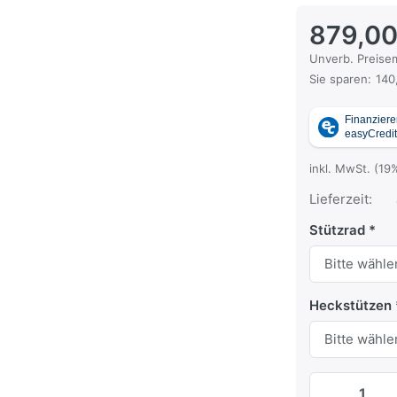
879,00
Die UVP ist der
Unverb. Preisem
Sie sparen:
140
inkl. MwSt. (19
Lieferzeit:
Stützrad
Heckstützen