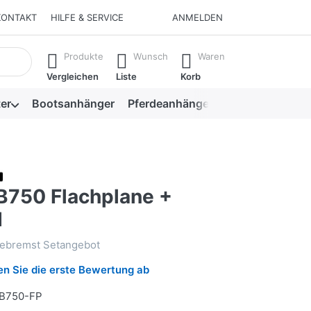
KONTAKT
HILFE & SERVICE
ANMELDEN
isch erste Ergebnisse. Drücken Sie die Eingabetaste, um alle 
Produkte
Wunsch
Waren
Vergleichen
Liste
Korb
er
Bootsanhänger
Pferdeanhänger
Viehanhänger
750 Flachplane +
d
ebremst Setangebot
n Sie die erste Bewertung ab
B750-FP