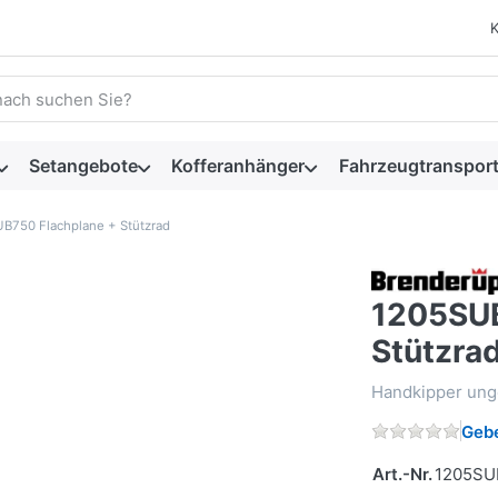
 einen Suchbegriff ein. Während Sie tippen, erscheinen automat
Setangebote
Kofferanhänger
Fahrzeugtransport
B750 Flachplane + Stützrad
1205SUB
Stützra
Handkipper ung
Gebe
Art.-Nr.
1205SU