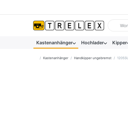
Geben Sie
Kastenanhänger
Hochlader
Kipper
Startseite
Kastenanhänger
Handkipper ungebremst
1205SU