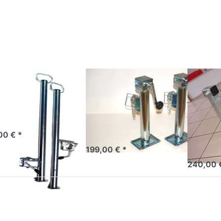
NTER
Optionen zu Satz
Optionen 
 mehr
Klappkurbelstützen
Klappkurbe
ionen
Kurbel fest
mit extra
 Satz
tzfüße
td.
tz Stützfüße
Satz
Satz
d.
Klappkurbelstützen
Klapp
Kurbel fest
mit e
 Stützfüße mit
mhalter 700 mm
Kurbe
Satz Klappkurbelstützen
Kurbel fest
00 € *
Satz Klapp
mit Kurbel
199,00 € *
240,00 