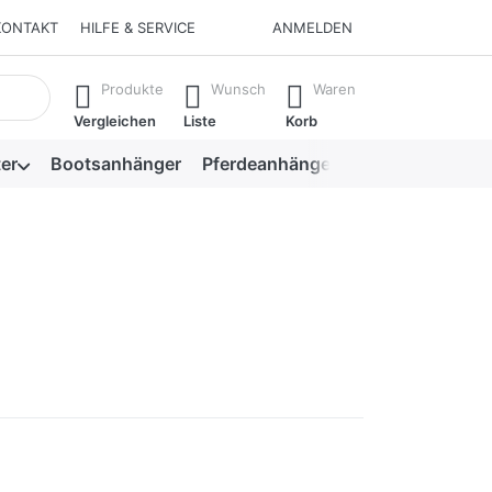
KONTAKT
HILFE & SERVICE
ANMELDEN
isch erste Ergebnisse. Drücken Sie die Eingabetaste, um alle 
Produkte
Wunsch
Waren
Vergleichen
Liste
Korb
er
Bootsanhänger
Pferdeanhänger
Viehanhänger
n Sie
r mehr