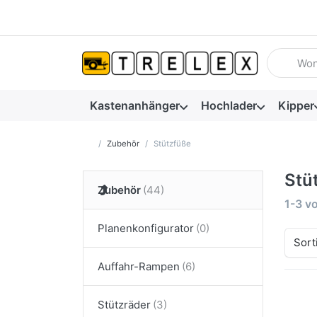
Geben Sie
Kastenanhänger
Hochlader
Kipper
Startseite
Zubehör
Stützfüße
Stü
Zubehör
Suche
1-3
v
Planenkonfigurator
Sort
Auffahr-Rampen
Stützräder
Dr