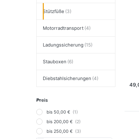
E
für
Stützfüße
Opt
zu
Stü
s
Motorradtransport
Ladungssicherung
Sa
st
Stauboxen
Satz
Klem
Diebstahlsicherungen
49,
Preis
Preis
bis 50,00 €
bis 200,00 €
bis 250,00 €