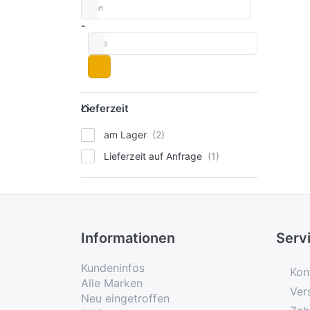
von
Preisspanne
-
bis
Lieferzeit
Lieferzeit
am Lager
Lieferzeit auf Anfrage
Informationen
Serv
Kundeninfos
Kon
Alle Marken
Ver
Neu eingetroffen