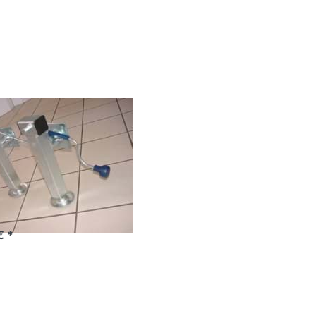
zu Satz
lstützen
 Kurbel
kurbelstützen
xtra
l
kurbelstützen
€ *