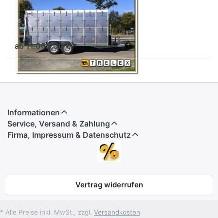
VT 43
Viehanhänger Tandem
gebremst
ab 11.065,00 € *
Informationen
Service, Versand & Zahlung
Firma, Impressum & Datenschutz
Vertrag widerrufen
* Alle Preise inkl. MwSt., zzgl.
Versandkosten