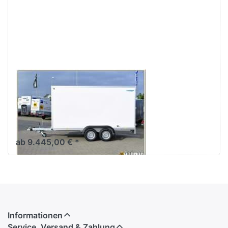
ENTER
für mehr
Optionen
zu AZ
3540/185
S35
WM MEYER
AZ 3540/185
S35
4m Tandem-Kofferanhänger
3,5 tonner
ab 9.445,00 € *
Informationen
Service, Versand & Zahlung