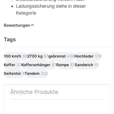
Ladungssicherung siehe in dieser
Kategorie
Bewertungen
Tags
100 km/h
38
2700 kg
97
gebremst
436
Hochlader
170
Koffer
37
Kofferanhänger
97
Rampe
57
Sandwich
15
Seitentür
9
Tandem
232
Ähnliche Produkte
Drücken
Sie