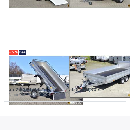
Drücken
Drücken
Sie
Sie
ENTER
ENTER
für mehr
für mehr
Optionen
Optionen
zu VZ-26
zu Adam
KIPP
12
− 5 %
Deal
AGADOS
AGADOS
VZ-26 KIPP
Adam 12
Tieflader Rückwärtskipper
Kipplader mit Bordwänden
Einachser
und durchgehender Rampe
ab 2.929,00 € *
ab 5.299,00 € *
Niedrigster:
3.069,00 € *