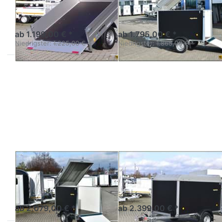
Einachshochlader
Tieflader einachsig mit
ungebremst kippbar
hohen Bordwänden
ab 1.199,00 € *
ab 1.795,00 € *
Niedrigster:
1.225,00 € *
Niedrigster:
1.865,00 € *
Drücken
Drücken
Sie
Sie
ENTER
ENTER
für mehr
für mehr
Optionen
Optionen
zu VZ-26
zu VZ-27
O
O
AGADOS
AGADOS
VZ-26 O
VZ-27 O
Tieflader einachsig mit
Tieflader einachsig mit
hohen Bordwänden
hohen Bordwänden
ab 2.079,00 € *
ab 2.399,00 € *