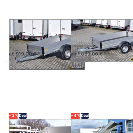
AGADOS
AGADOS
Alux 3
Alux 26
Tieflader einachsig mit
Tieflader einachsig mit
Alubordwänden
Alubordwänden
ab 919,00 € *
ab 1.089,00 € *
Drücken
Drücken
Sie
Sie
ENTER
ENTER
für mehr
für mehr
Optionen
Optionen
zu Titus
zu VZ-23
O
− 2 %
Deal
− 4 %
Deal
AGADOS
AGADOS
Titus
VZ-23 O