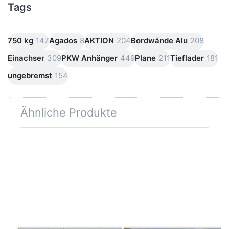
Tags
750 kg
147
Agados
8
AKTION
204
Bordwände Alu
208
Einachser
309
PKW Anhänger
449
Plane
211
Tieflader
181
ungebremst
154
Ähnliche Produkte
Drücken
Drücken
Sie
Sie
ENTER
ENTER
für mehr
für mehr
Optionen
Optionen
zu KH
zu KH
2314
2514
Einachser