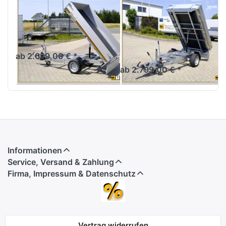
EDUARD
EDUARD
KH 2314
KH 2514
Einachser
Rückwärtskipper gebremst
einachsig
Rückwärtskipper gebremst
einachsig
ab 2.699,00 € *
ab 2.799,00 € *
Informationen
Service, Versand & Zahlung
Firma, Impressum & Datenschutz
Vertrag widerrufen