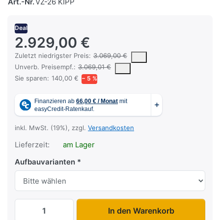
Art.-Nr.
VZ-26 KIPP
Deal
2.929,00 €
Es handelt sich um den niedrigsten Preis des Produktes in den l
Zuletzt niedrigster Preis:
3.069,00 €
Die UVP ist der vorgeschlagene oder empfohlene Verkaufspreis ein
Unverb. Preisempf.:
3.069,01 €
Sie sparen:
140,00 €
− 5 %
inkl. MwSt. (19%), zzgl.
Versandkosten
Lieferzeit:
am Lager
Aufbauvarianten
VZ-26 KIPP zu 2.929,00 €, Menge 1.
In den Warenkorb