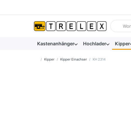
Geben Sie
Kastenanhänger
Hochlader
Kipper
Startseite
Kipper
Kipper Einachser
KH 2314