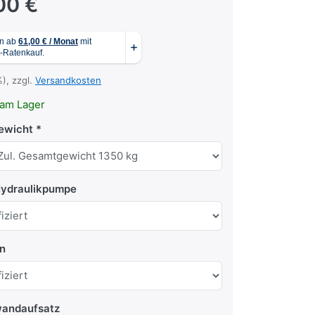
00 €
%), zzgl.
Versandkosten
am Lager
ewicht
Hydraulikpumpe
en
wandaufsatz