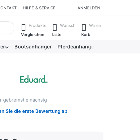
KONTAKT
HILFE & SERVICE
ANMELDEN
isch erste Ergebnisse. Drücken Sie die Eingabetaste, um alle 
Produkte
Wunsch
Waren
Vergleichen
Liste
Korb
er
Bootsanhänger
Pferdeanhänger
Viehanhänger
4
r gebremst einachsig
n Sie die erste Bewertung ab