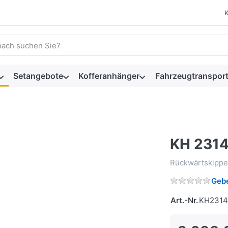
 einen Suchbegriff ein. Während Sie tippen, erscheinen automat
Setangebote
Kofferanhänger
Fahrzeugtransport
KH 231
Rückwärtskippe
Gebe
Art.-Nr.
KH2314