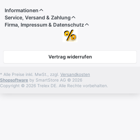
Informationen
Service, Versand & Zahlung
Firma, Impressum & Datenschutz
Vertrag widerrufen
* Alle Preise inkl. MwSt., zzgl.
Versandkosten
Shopsoftware
by SmartStore AG © 2026
Copyright © 2026 Trelex DE. Alle Rechte vorbehalten.