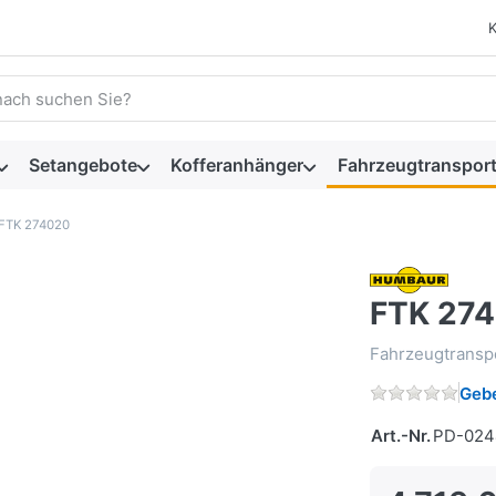
 einen Suchbegriff ein. Während Sie tippen, erscheinen automat
Setangebote
Kofferanhänger
Fahrzeugtransport
FTK 274020
FTK 27
Fahrzeugtransp
Gebe
Art.-Nr.
PD-024