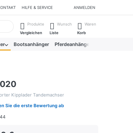
KONTAKT
HILFE & SERVICE
ANMELDEN
isch erste Ergebnisse. Drücken Sie die Eingabetaste, um alle 
Produkte
Wunsch
Waren
Vergleichen
Liste
Korb
er
Bootsanhänger
Pferdeanhänger
Viehanhänger
4020
orter Kipplader Tandemachser
n Sie die erste Bewertung ab
44