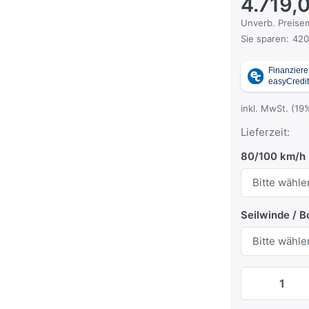
4.719,
Die UVP ist der
Unverb. Preisem
Sie sparen:
420
inkl. MwSt. (19
Lieferzeit:
80/100 km/h
Seilwinde / 