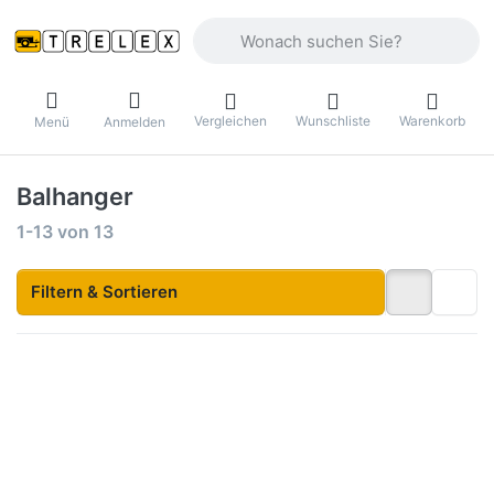
Geben Sie einen Suchbegriff ein. Währ
Vergleichen
Wunschliste
Warenkorb
Menü
Anmelden
Balhanger
Suchergebnisse:
1-13
von
13
Filtern & Sortieren
Drücken
Drücken
Sie
Sie
ENTER
ENTER
für mehr
für mehr
Optionen
Optionen
zu
zu
OptiPlus
OptiPlus