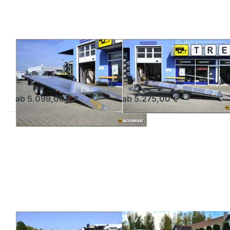
BALHANGER
BALHANGER
Opti 50
Opti 55
Autotransporter Kipplader
Autotransporter Kipplader
5m mit Auffahrschienen
5m mit Auffahrschienen
ab 5.099,00 € *
ab 5.275,00 € *
Drücken
Drücken
Sie
Sie
ENTER
ENTER
für mehr
für mehr
Optionen
Optionen
zu
zu
OptiPlus
TrimaxLift
55
BALHANGER
BALHANGER