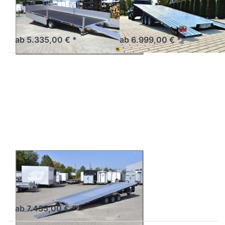
OptiPlus 55
TrimaxLift
Allzwecktransporter kippbar
Autotransporter Kipplader
optional mit Bordwänden
3achser direktes Auffahren
ab 5.335,00 € *
ab 6.999,00 € *
Drücken
Sie
ENTER
für mehr
Optionen
zu
Trimax
BALHANGER
Trimax
Autotransporter Kipplader
3achser mit
Auffahrschienen
ab 7.435,00 € *