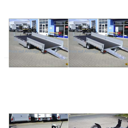
45
50
BALHANGER
BALHANGER
OptiPlus 45
OptiPlus 50
Allzwecktransporter kippbar
Allzwecktransporter kippbar
4,50 m optional mit
5 m optional mit
Bordwänden
Bordwänden
Preis auf Anfrage
Preis auf Anfrage
Drücken
Drücken
Sie
Sie
ENTER
ENTER
für mehr
für mehr
Optionen
Optionen
zu MTO-
zu MTO-
1
2
BALHANGER
BALHANGER
MTO-1
MTO-2