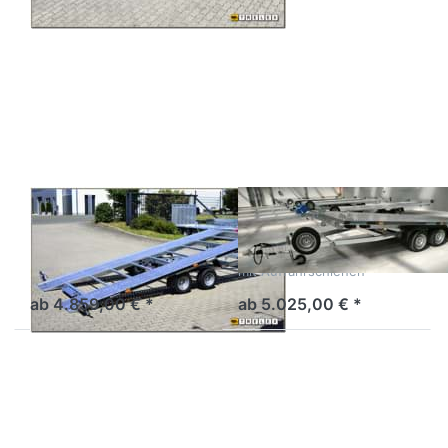
Drücken
Drücken
Sie
Sie
ENTER
ENTER
für mehr
für mehr
Optionen
Optionen
zu
zu Opti
OptiLift
45
55
BALHANGER
BALHANGER
OptiLift 55
Opti 45
Autotransporter Kipplader
Autotransporter Kipplader
direktes Auffahren
mit Auffahrschienen
ab 4.859,00 € *
ab 5.025,00 € *
Drücken
Drücken
Sie
Sie
ENTER
ENTER
für mehr
für mehr
Optionen
Optionen
zu Opti
zu Opti
50
55