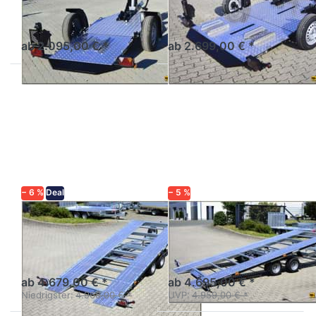
Motorradtransporter
2er Motorradtransporter
absenkbar mit Aluboden
absenkbar mit Aluboden
ab 2.095,00 € *
ab 2.699,00 € *
Drücken
Drücken
Sie
Sie
ENTER
ENTER
für mehr
für mehr
Optionen
Optionen
zu
zu
OptiLift
OptiLift
50
45
− 6 %
Deal
− 5 %
BALHANGER
BALHANGER
OptiLift 50
OptiLift 45
Autotransporter Kipplader
Autotransporter Kipplader
direktes Auffahren
direktes Auffahren
ab 4.679,00 € *
ab 4.695,00 € *
Niedrigster:
4.968,00 € *
UVP:
4.959,00 € *