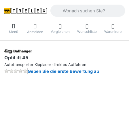
Geben Sie einen Suchbegriff ein. Währ
Vergleichen
Wunschliste
Warenkorb
Menü
Anmelden
OptiLift 45
Autotransporter Kipplader direktes Auffahren
Geben Sie die erste Bewertung ab