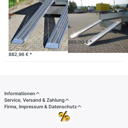
SARIS
Satz
Satz
Auffahrrampen
Auffahrschienen/rampen
Alu bis 3550 kg
ALU 250 cm
Satz Auffahrrampen Alu
2800 kg
Rechteckprofil
Auffahrrampen Alu Satz
889,00 € *
2800 kg 2500 x 30 x 8
zzgl.
130,00 €
zusätzlicher Versandgebühr
882,96 € *
Informationen
Service, Versand & Zahlung
Firma, Impressum & Datenschutz