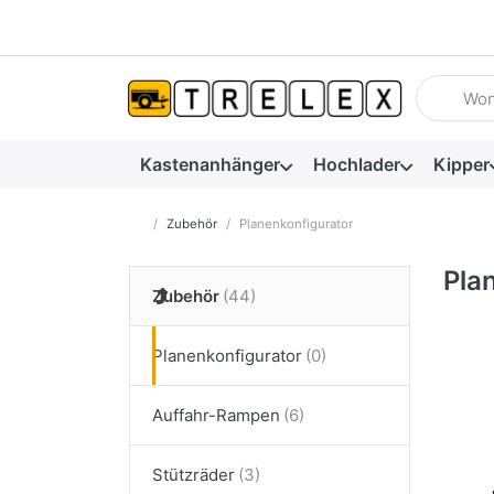
Geben Sie
Kastenanhänger
Hochlader
Kipper
Startseite
Zubehör
Planenkonfigurator
Pla
Zubehör
Planenkonfigurator
Auffahr-Rampen
Stützräder