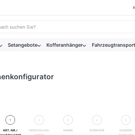
 einen Suchbegriff ein. Während Sie tippen, erscheinen automat
Setangebote
Kofferanhänger
Fahrzeugtransport
nenkonfigurator