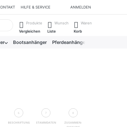
KONTAKT
HILFE & SERVICE
ANMELDEN
isch erste Ergebnisse. Drücken Sie die Eingabetaste, um alle 
Produkte
Wunsch
Waren
Vergleichen
Liste
Korb
er
Bootsanhänger
Pferdeanhänger
Viehanhänger