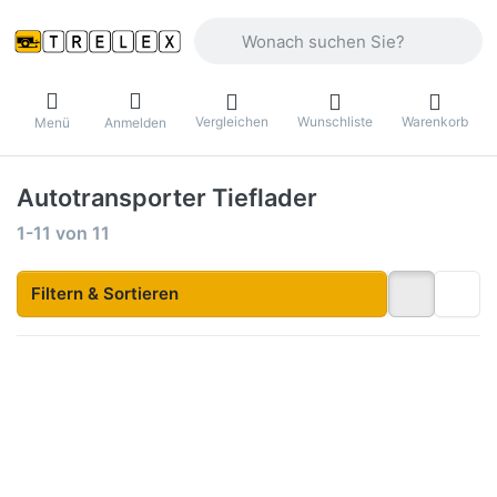
Geben Sie einen Suchbegriff ein. Währ
Vergleichen
Wunschliste
Warenkorb
Menü
Anmelden
Autotransporter Tieflader
Suchergebnisse:
1-11
von
11
Filtern & Sortieren
Drücken
Drücken
Sie
Sie
ENTER
ENTER
für mehr
für mehr
Optionen
Optionen
zu CAR
zu Multi
Flat
380 /