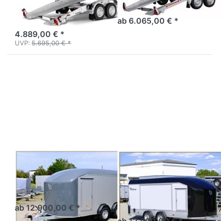
Tieflader
U120 Autotransporter
Tieflader 3 to, breit
ab 6.065,00 € *
4.889,00 € *
UVP:
5.695,00 € *
Drücken
Drücken
Sie
Sie
ENTER
ENTER
für mehr
für mehr
Optionen
Optionen
zu
zu
Roadster
Roadster
C800
C1000
Sandwich
DEBON
DEBON
Roadster C800
Roadster C1000
Sandwich
Kofferanhänger 4,40 m
Kofferanhänger 5m
Fahrzeugtransporter
ab 12.900,00 € *
ab 12.900,00 € *