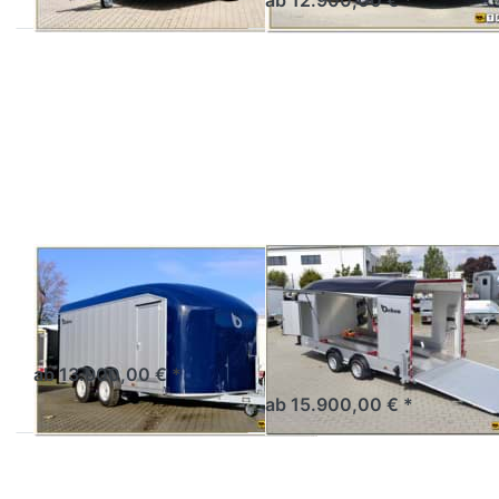
Drücken
Drücken
Sie
Sie
ENTER
ENTER
für mehr
für mehr
Optionen
Optionen
zu
zu
Roadster
Roadster
C900
C1000
Alu
DEBON
DEBON
Roadster C900
Roadster C1000
Alu
Kofferanhänger 5m
Kofferanhänger 5m
Fahrzeugtransporter
ab 13.900,00 € *
ab 15.900,00 € *
Drücken
Sie
ENTER