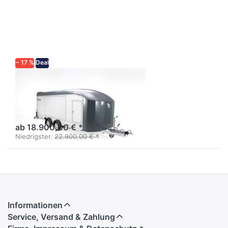
für mehr
Optionen
zu
Roadster
C2000
− 17 %
Deal
DEBON
Roadster C2000
Kofferanhänger 5,50 m
Fahrzeugtransporter
ab 18.900,00 € *
Niedrigster:
22.900,00 € *
Informationen
Service, Versand & Zahlung