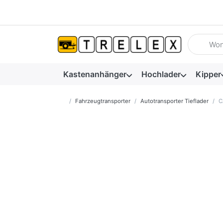
Geben Sie
Kastenanhänger
Hochlader
Kipper
Startseite
Fahrzeugtransporter
Autotransporter Tieflader
C