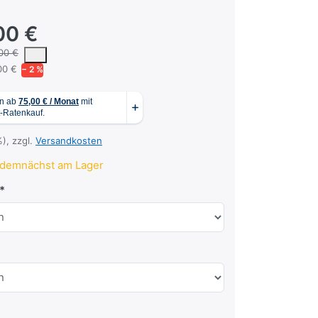
00 €
 um den mittleren Verkaufspreis, den Kunden für ein Produkt in unse
00 €
00 €
− 2 %
%), zzgl.
Versandkosten
demnächst am Lager