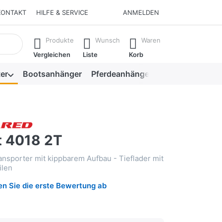
KONTAKT
HILFE & SERVICE
ANMELDEN
isch erste Ergebnisse. Drücken Sie die Eingabetaste, um alle 
Produkte
Wunsch
Waren
Vergleichen
Liste
Korb
er
Bootsanhänger
Pferdeanhänger
Viehanhänger
t 4018 2T
ansporter mit kippbarem Aufbau - Tieflader mit
ilen
n Sie die erste Bewertung ab