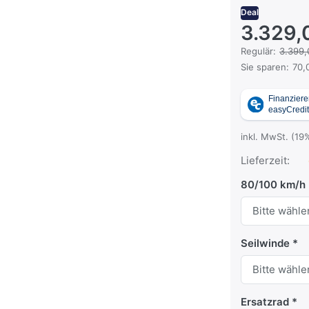
Deal
3.329,
Es handelt sich
Regulär:
3.399,
Sie sparen:
70,
inkl. MwSt. (19
Lieferzeit:
80/100 km/h
Seilwinde
Ersatzrad