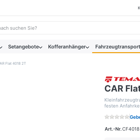
 einen Suchbegriff ein. Während Sie tippen, erscheinen automat
Setangebote
Kofferanhänger
Fahrzeugtransport
AR Flat 4018 2T
CAR Fla
Kleinfahrzeugtr
festen Anfahrke
Gebe
Art.-Nr.
CF4018