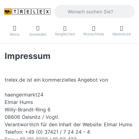
Geben Sie einen Suchbegriff ein. Währ
Vergleichen
Wunschliste
Warenkorb
Menü
Anmelden
Impressum
trelex.de ist ein kommerzielles Angebot von
haengermarkt24
Elmar Hums
Willy-Brandt-Ring 6
08606 Oelsnitz / Vogtl.
Verantwortlich für den Inhalt der Website: Elmar Hums
Telefon: +49 (0) 37421 / 7 24 24 - 4