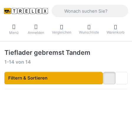
Geben Sie einen Suchbegriff ein. Währ
Vergleichen
Wunschliste
Warenkorb
Menü
Anmelden
Tieflader gebremst Tandem
Suchergebnisse:
1-14
von
14
Filtern & Sortieren
Drücken
Drücken
Sie
Sie
ENTER
ENTER
für mehr
für mehr
Optionen
Optionen
zu
zu PRO
2300STB
Brake