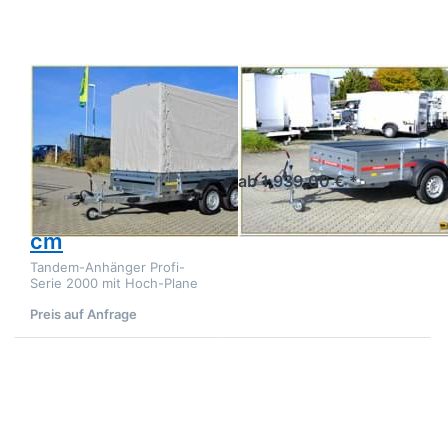
2000 kg
2612
(2500 kg)
Tandem
Tieflader
Stahl mit
Plane 190
BRENDERUP
TEMARED
cm
2300STB 2000
PRO Brake 2612
kg (2500 kg)
Kastenanhänger gebremst
mit Stirnwandklappe
Tandem
ab 1.939,00 € *
Tieflader Stahl
mit Plane 190
cm
Tandem-Anhänger Profi-
Serie 2000 mit Hoch-Plane
Preis auf Anfrage
Drücken
Drücken
Sie
Sie
ENTER
ENTER
für mehr
für mehr
Optionen
Optionen
zu PRO
zu