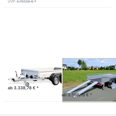
UVP:
3.707,00 € *
Drücken
Drücken
Sie
Sie
ENTER
ENTER
für mehr
für mehr
Optionen
Optionen
zu UT
zu MP
3015-20-
305 153
13
mit
Rampen
UNSINN
SARIS
UT 3015-20-13
MP 305 153 mit
Rampen
Der Tandem-Tieflader für
den Profi - TOP Ausführung
Tieflader Tandemachser
und Qualität.
gebremst - Alu/Reling
ab 3.338,78 € *
ab 3.566,16 € *