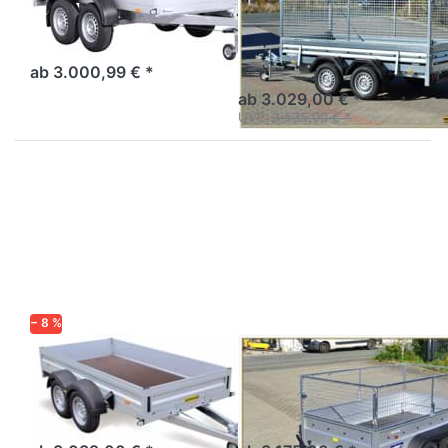
Gitteraufsatz
Tieflader Tandemachser
gebremst - Alu/Reling
Tandem-Tieflader mit
Gitteraufsatz
ab 3.000,99 € *
ab 3.029,00 € *
UVP:
3.535,00 € *
Drücken
Drücken
Sie
Sie
ENTER
ENTER
für mehr
für mehr
Optionen
Optionen
zu HA
zu 2004
202513-
F2
KV
Edition
− 8 %
HUMBAUR
VARIANT
HA 202513-KV
2004 F2 Edition
Kompakter Tandem
Tiefladen Tandem mit
Tieflader in Alu mit
Gitteraufsatz
Stirnwandklappe.