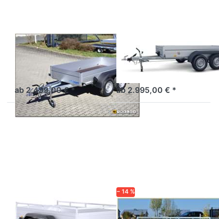
WM MEYER
WM MEYER
BT 2025/126
BT 2030/151
Kompakter Tandem
Tandem Tieflader ALU mit
Tieflader ALU
Gewerberahmen
ab 2.499,00 € *
ab 2.995,00 € *
Drücken
Drücken Sie
Sie
ENTER für
ENTER
mehr
für mehr
Optionen zu
Optionen
2300STB
zu MP
mit
305 153
Gitteraufsatz
− 14 %
SARIS
BRENDERUP
MP 305 153
2300STB mit