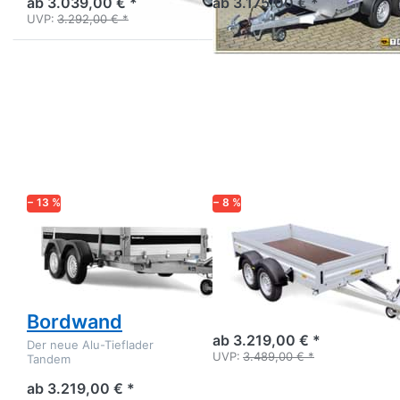
ab 3.039,00 € *
ab 3.175,00 € *
UVP:
3.292,00 € *
Drücken
Drücken
Sie
Sie
ENTER für
ENTER
mehr
für mehr
Optionen
Optionen
zu 2300
zu HA
ATB 2000
203015 /
kg
253015
Tandem
Tieflader
40cm
− 13 %
− 8 %
Bordwand
BRENDERUP
HUMBAUR
2300 ATB 2000
HA 203015 /
kg Tandem
253015
Tieflader 40cm
Großer Tandem Tieflader in
Alu mit Stirnwandklappe.
Bordwand
ab 3.219,00 € *
Der neue Alu-Tieflader
UVP:
3.489,00 € *
Tandem
ab 3.219,00 € *