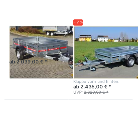
Brake
2300STB
2615
2000 kg
(2500 kg)
Tandem
Tieflader
− 7 %
Stahl
TEMARED
BRENDERUP
PRO Brake 2615
2300STB 2000
kg (2500 kg)
Kastenanhänger gebremst
mit Stirnwandklappe
Tandem
ab 2.039,00 € *
Tieflader Stahl
Tandem-Anhänger Profi-
Serie 2000 von Brenderup -
Klappe vorn und hinten.
ab 2.435,00 € *
UVP:
2.620,00 € *
Drücken
Drücken
Sie
Sie
ENTER
ENTER
für mehr
für mehr
Optionen
Optionen
zu BT
zu BT
2025/126
2030/151