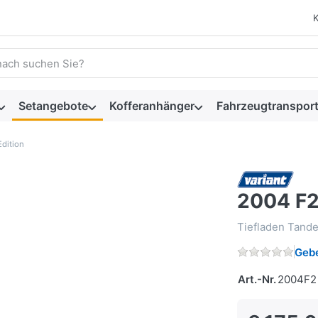
 einen Suchbegriff ein. Während Sie tippen, erscheinen automat
Setangebote
Kofferanhänger
Fahrzeugtransport
dition
2004 F2
Tiefladen Tande
Gebe
Art.-Nr.
2004F2