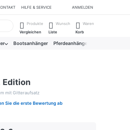
KONTAKT
HILFE & SERVICE
ANMELDEN
isch erste Ergebnisse. Drücken Sie die Eingabetaste, um alle 
Produkte
Wunsch
Waren
Vergleichen
Liste
Korb
er
Bootsanhänger
Pferdeanhänger
Viehanhänger
 Edition
m mit Gitteraufsatz
n Sie die erste Bewertung ab