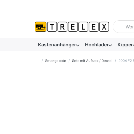
Geben Sie
Kastenanhänger
Hochlader
Kipper
Startseite
Setangebote
Sets mit Aufsatz / Deckel
2004 F2 E