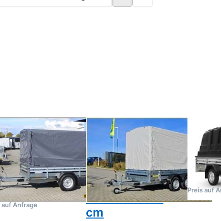
ücken
Drücken
Drücken
 ENTER
Sie
ENTER für
r mehr
ENTER
Optione
tionen
für mehr
2300S 
2260SB
Optionen
Kunststoff
00 kg
zu
mit
2300STB
hplane
2000 kg
(2500 kg)
Tandem
Tieflader
Stahl mit
Plane 190
NDERUP
BRENDERUP
BRENDERU
cm
60SB 1300
2300STB
2300S
 mit
2000 kg (2500
Kunst
chplane
kg) Tandem
Brenderup 
Profi-Serie
Tieflader Stahl
i-Serie 2000 Stahl
emst mit Hochplane
Preis auf 
mit Plane 190
s auf Anfrage
cm