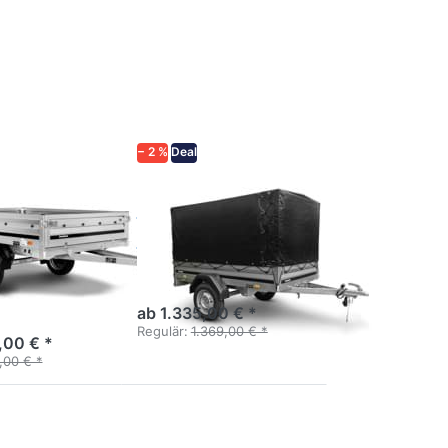
Drücken Sie
ENTER für
mehr
Optionen zu
1205SUB750
Hochplane
− 2 %
Deal
P
BRENDERUP
S
1205SUB750
che
Hochplane
ader
Handkipper mit Plane
andlicher
mit großer
ab 1.335,00 € *
.
Regulär:
1.369,00 € *
,00 € *
,00 € *
Drücken Sie
ENTER für
mehr