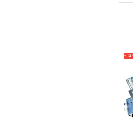
Drü
EN
Opt
120
G
− 13
BRE
12
Ga
Hand
Netz
ab 
UVP: