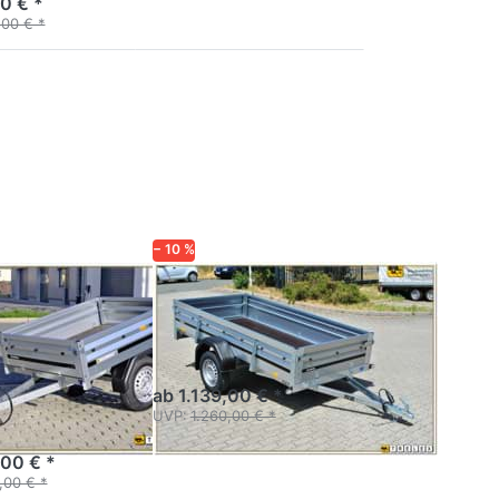
0 € *
,00 € *
ie
Drücken Sie
r
ENTER für
mehr
zu
Optionen zu
50
2260SUB750
r
− 10 %
P
BRENDERUP
SUB750
2260SUB750
che
Anhänger Profi-Serie 2000
von Brenderup - Klappe
ader
vorn und hinten
ab 1.139,00 € *
chlader
UVP:
1.260,00 € *
,00 € *
,00 € *