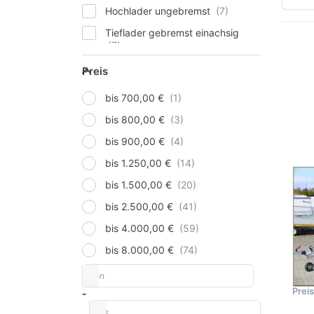
Hochlader ungebremst
Tieflader gebremst einachsig
Dr
Preis
Sie
Hochlader gebremst Tandem
Preis
fü
Op
zu 
bis 700,00 €
Kipper Einachser
13
bis 800,00 €
Kipper Tandem / Tridem ab 3m
Hoc
bis 900,00 €
Kofferanhänger einachsig
bis 1.250,00 €
Tieflader gebremst Tandem
BRE
bis 1.500,00 €
22
Autotransporter Tieflader
bis 2.500,00 €
kg
Baumaschinentransporter
bis 4.000,00 €
Ho
Handkipper gebremst
bis 8.000,00 €
Prof
Kipper Tandem unter 3m
gebr
von
Preisspanne
Autotransporter Hochlader
Prei
-
bis
Hochlader gebremst einachsig