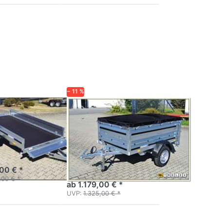
Drücken Sie
ENTER für
mehr
Optionen zu
1205SUB750
Aufsatz und
Flachplane
− 11 %
P
BRENDERUP
 - 750
1205SUB750
Aufsatz und
Flachplane
Hobby-Serie
- Klappe vorn und
Handkipper 2m, Laubgitter,
Netz
,00 € *
,00 € *
ab 1.179,00 € *
UVP:
1.325,00 € *