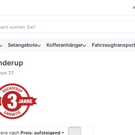
 einen Suchbegriff ein. Während Sie tippen, erscheinen automat
Setangebote
Kofferanhänger
Fahrzeugtransport
nderup
rgebnisse:
von
77
iere nach
Preis: aufsteigend