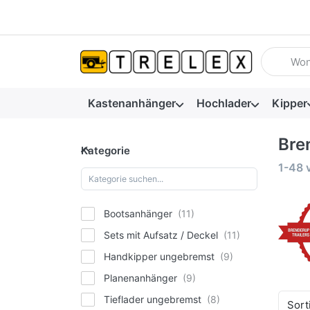
Geben Sie
Kastenanhänger
Hochlader
Kipper
Bre
Kategorie
Kategorie
Suche
1-48
Bootsanhänger
Sets mit Aufsatz / Deckel
Handkipper ungebremst
Planenanhänger
Tieflader ungebremst
Sort