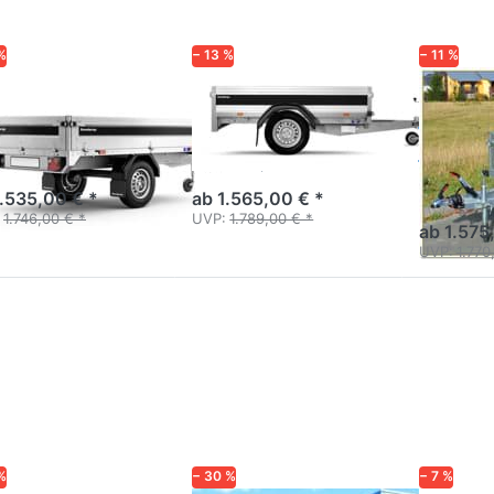
%
− 13 %
− 11 %
NDERUP
BRENDERUP
BRENDERU
260SUB750
2205AUB750
2205
kg
lader Einachser
Anhänger Profi-Alu-Serie
bremst Stahl
2000 kompakt.
Profi-Seri
kompakt - 
1.535,00 € *
ab 1.565,00 € *
hinten.
1.746,00 € *
UVP:
1.789,00 € *
ab 1.575
UVP:
1.770
cken Sie
Drücken Sie
Drücken
TER für
ENTER für mehr
Sie ENTER
mehr
Optionen zu
für mehr
ionen zu
3251ST
Optionen
0AUB750
Tandemhochlader
zu 3205S
mit Hochplane
Pritsche
Hochlader
mit
Hochplan
%
− 30 %
− 7 %