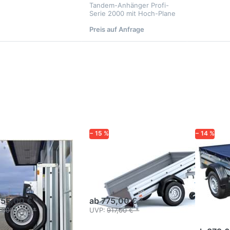
Tandem-Anhänger Profi-
Serie 2000 mit Hoch-Plane
Preis auf Anfrage
cken Sie
Drücken Sie
Drücken S
TER für
ENTER für
ENTER fü
mehr
mehr
mehr
ionen zu
Optionen zu
Optionen 
0SUB500
1205SUB750
1205SUB7
Flachpla
+ Stützra
− 15 %
− 14 %
NDERUP
BRENDERUP
BRENDERU
50SUB500
1205SUB750
1205
Flach
kipper
Solider Handkipper mit
aktvariante
Hochstellfunktion
Stütz
755,00 € *
ab 775,00 € *
Handkippe
809,00 € *
UVP:
917,00 € *
Setangebo