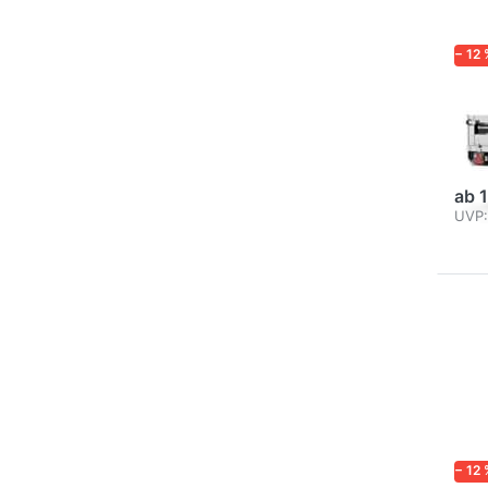
− 12 
BRE
4
Hoch
unge
ab 
UVP:
Drü
EN
Opt
226
− 12 