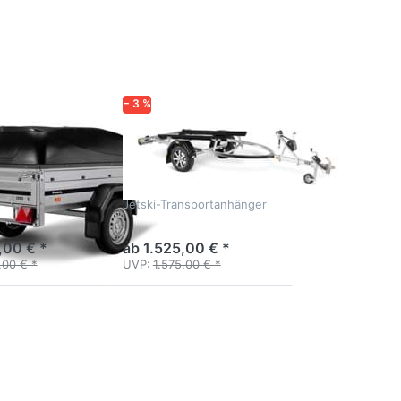
Optionen zu
PWC10750UB
RAX
− 3 %
P
BRENDERUP
Trailer
PWC10750UB
RAX
änger mit
Jetski-Transportanhänger
 und
on
,00 € *
ab 1.525,00 € *
,00 € *
UVP:
1.575,00 € *
Drücken
Sie
ENTER
für mehr
Optionen
zu 2260
WSUB
750