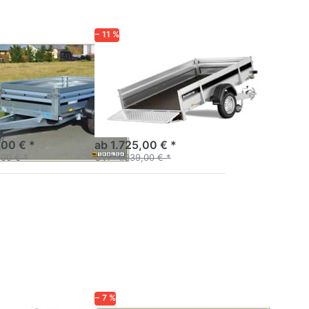
− 11 %
P
BRENDERUP
SB 1000
2260 WSUB
750
e 2000 Stahl
Robust gebauter
Klappe vorn und
Handkipper mit
Überfahrwand.
,00 € *
ab 1.725,00 € *
,00 € *
UVP:
1.939,00 € *
Drücken
Sie
ENTER
für mehr
Optionen
zu
15600UB
RBX
e
− 7 %