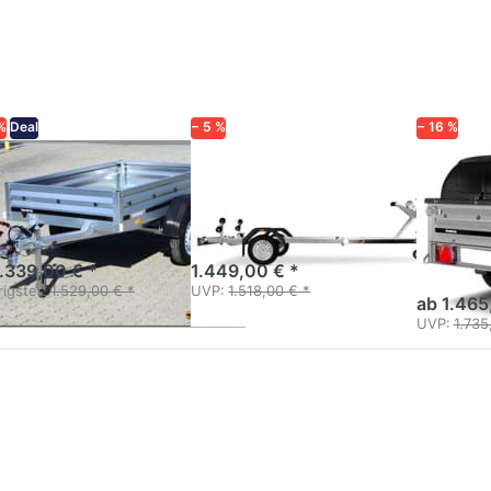
tionen
für mehr
für mehr
zu
Optionen
Optionen
5SB750
zu 18750
zu 1205
UBL
Trailer
Top
%
Deal
− 5 %
− 16 %
NDERUP
BRENDERUP
BRENDERU
05SB750
18750 UBL
1205 
Top
emster 2m Anhänger
Bootstrailer ungebremst für
Boote bis 18 ft / 5,5 m
Kastenanh
Polydeckel
1.339,00 € *
1.449,00 € *
Kippfunkti
igster:
1.529,00 € *
UVP:
1.518,00 € *
ab 1.465
UVP:
1.735
cken Sie
Drücken Sie
Drücken
TER für
ENTER für
Sie
mehr
mehr
ENTER
ionen zu
Optionen zu
für mehr
0SUB750
2205AUB750
Optionen
zu
2205SB
1000 kg