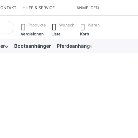
KONTAKT
HILFE & SERVICE
ANMELDEN
isch erste Ergebnisse. Drücken Sie die Eingabetaste, um alle 
Produkte
Wunsch
Waren
Vergleichen
Liste
Korb
er
Bootsanhänger
Pferdeanhänger
Viehanhänger