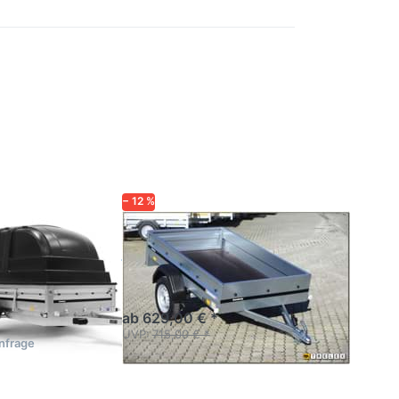
 Sie
Drücken Sie
 mehr
ENTER für
n zu
mehr
mit
Optionen zu
deckel
1203SUB750
− 12 %
P
BRENDERUP
 mit
1203SUB750
stoffdeckel
Kastenanhänger
ungebremst einachsig
Stahl-Tieflader
 mit Deckel
ab 629,00 € *
UVP:
715,00 € *
Anfrage