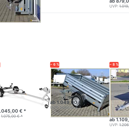
ab 879,0
UVP:
1.019
cken
Drücken
Drücken S
ie
Sie
ENTER fü
TER
ENTER
mehr
 mehr
für mehr
Optionen 
ionen
Optionen
3150SUB7
15500
zu
Pritsche
5600
1205S-
Hochlade
UB
XL
%
− 6 %
− 8 %
NDERUP
BRENDERUP
BRENDERU
500 / 15600
1205S-XL
3150
B
Prits
Kastenanhänger Stahl 55
cm Bordwand, kippbar
Hochl
strailer ungebremst für
 bis 15 ft / 4,7 m
ab 1.049,00 € *
Kompaktho
UVP:
1.120,00 € *
1.045,00 € *
1.075,00 € *
ab 1.109
UVP:
1.206