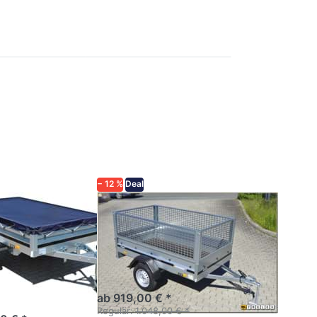
ie
Drücken Sie
r
ENTER für
mehr
zu
Optionen zu
50
1203SUB750
ne
mit
d
Laubgitter
− 12 %
Deal
P
BRENDERUP
SUB750
1203SUB750
plane +
mit Laubgitter
rad
Kastenanhänger mit
Gitteraufsatz und Stützrad
r ungebremst
t
ab 919,00 € *
Regulär:
1.048,00 € *