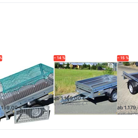
cken Sie
Drücken
Drücken
TER für
Sie
Sie
mehr
ENTER
ENTER
ionen zu
für mehr
für mehr
5SUB750
Optionen
Optionen
arden
zu
zu
2205SUB
2270S -
750
750 kg
 %
− 14 %
− 15 %
NDERUP
BRENDERUP
BRENDERU
05SUB750
2205SUB 750
2270S
rden
kg
Anhänger Profi-Serie 2000
von Brenderup - Klappe
kipper 2m, Laubgitter,
Anhänger 
vorn und hinten
extralang 
ab 1.159,00 € *
hinten
UVP:
1.345,00 € *
1.159,00 € *
ab 1.179
1.325,00 € *
UVP:
1.379