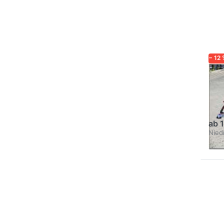
Op
120
− 12 
BRE
12
Gebr
ab 
Niedr
Drü
EN
Opt
426