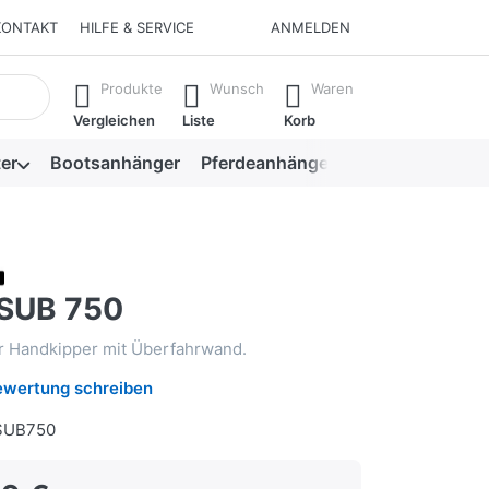
KONTAKT
HILFE & SERVICE
ANMELDEN
isch erste Ergebnisse. Drücken Sie die Eingabetaste, um alle 
Produkte
Wunsch
Waren
Vergleichen
Liste
Korb
er
Bootsanhänger
Pferdeanhänger
Viehanhänger
SUB 750
r Handkipper mit Überfahrwand.
ewertung schreiben
SUB750