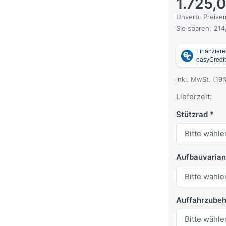
1.725,
Die UVP ist der
Unverb. Preisem
Sie sparen:
214
inkl. MwSt. (19
Lieferzeit:
Stützrad
Aufbauvarian
Auffahrzubeh