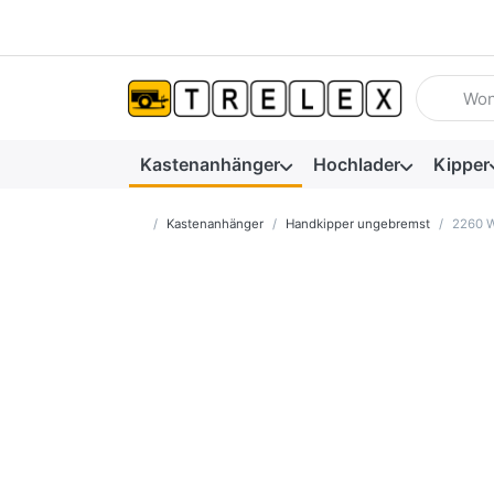
Geben Sie
Kastenanhänger
Hochlader
Kipper
Startseite
Kastenanhänger
Handkipper ungebremst
2260 