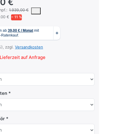
00 €
 vorgeschlagene oder empfohlene Verkaufspreis eines Produkts, wie er
pf.:
1.939,00 €
,00 €
− 11 %
%), zzgl.
Versandkosten
Lieferzeit auf Anfrage
ten
ör