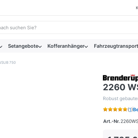
 einen Suchbegriff ein. Während Sie tippen, erscheinen automat
Setangebote
Kofferanhänger
Fahrzeugtransport
WSUB 750
2260 W
Robust gebaute
(
1
)
B
Art.-Nr.
2260W