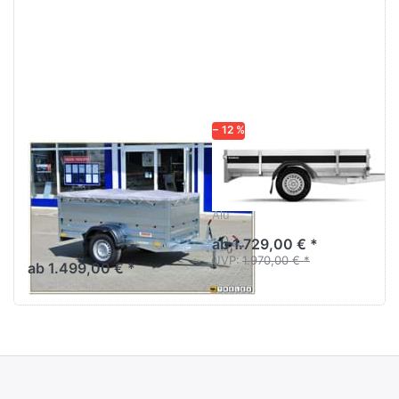
ENTER für mehr
ENTER für
Optionen zu
mehr
Rustik 236
Optionen zu
Bordwandaufsatz
2260AUB750
− 12 %
NEPTUN
BRENDERUP
Rustik 236
2260AUB750
Bordwandaufsatz
Anhänger Profi-Serie 2000
Alu
Kastenanhänger
ungebremst 750 kg mit
ab 1.729,00 € *
Aufsatzbordwand
UVP:
1.970,00 € *
ab 1.499,00 € *