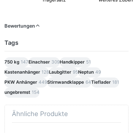
Bewertungen
Tags
750 kg
147
Einachser
309
Handkipper
51
Kastenanhänger
128
Laubgitter
95
Neptun
49
PKW Anhänger
449
Stirnwandklappe
64
Tieflader
181
ungebremst
154
Ähnliche Produkte
Drücken Sie
Drücken Sie