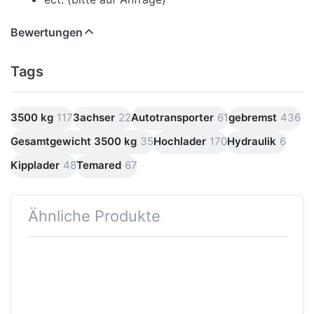
Bewertungen
Tags
3500 kg
117
3achser
22
Autotransporter
61
gebremst
436
Gesamtgewicht 3500 kg
35
Hochlader
170
Hydraulik
6
Kipplader
48
Temared
67
Ähnliche Produkte
Drücken
Sie
ENTER für
mehr
Optionen
zu