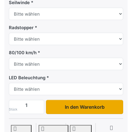
Seilwinde
Radstopper
80/100 km/h
LED Beleuchtung
Carkeeper 4820/3-S zu 7.499,00 €, Meng
In den Warenkorb
Stück