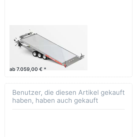
Carkeeper
4820/3 P
TEMARED
Carkeeper
4820/3 P
Autotransporter Hochlader
3achser mit hydraulisch
kippbarer Standfläche
ab 7.059,00 € *
Benutzer, die diesen Artikel gekauft
haben, haben auch gekauft