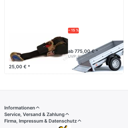
− 15 %
Zurrgurt
1205SUB750
Automatik 750
ab 775,00 € *
daN
UVP:
917,00 € *
25,00 € *
Informationen
Service, Versand & Zahlung
Firma, Impressum & Datenschutz