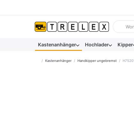
Geben Sie
Kastenanhänger
Hochlader
Kipper
Startseite
Kastenanhänger
Handkipper ungebremst
H75201