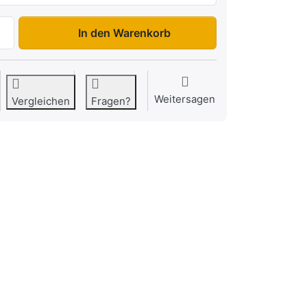
H752010 Startrailer DK zu 1.219,00 €, Menge 1.
In den Warenkorb
Weitersagen
Vergleichen
Fragen?