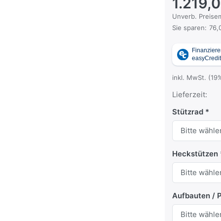
1.219,
Die UVP ist der
Unverb. Preisem
Sie sparen:
76,
inkl. MwSt. (19
Lieferzeit:
Stützrad
Heckstützen
Aufbauten / 