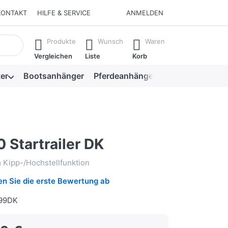
KONTAKT
HILFE & SERVICE
ANMELDEN
isch erste Ergebnisse. Drücken Sie die Eingabetaste, um alle 
Produkte
Wunsch
Waren
Vergleichen
Liste
Korb
er
Bootsanhänger
Pferdeanhänger
Viehanhänger
 Startrailer DK
 Kipp-/Hochstellfunktion
n Sie die erste Bewertung ab
99DK