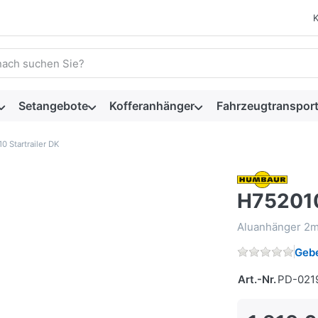
 einen Suchbegriff ein. Während Sie tippen, erscheinen automat
Setangebote
Kofferanhänger
Fahrzeugtransport
0 Startrailer DK
H752010
Aluanhänger 2m
Gebe
Art.-Nr.
PD-021