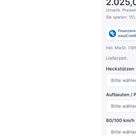
2.025,
Die UVP ist der
Unverb. Preisem
Sie sparen:
151
inkl. MwSt. (19
Lieferzeit:
Heckstützen
Aufbauten / 
80/100 km/h