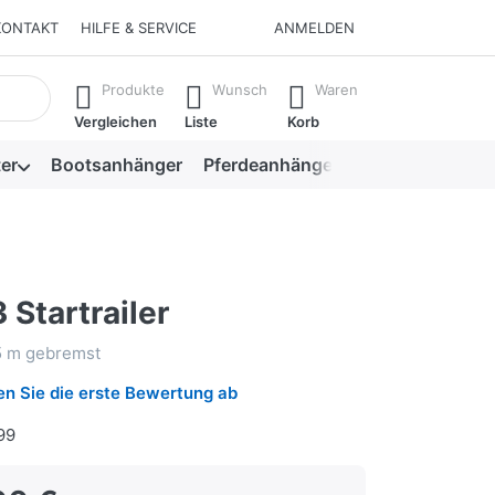
KONTAKT
HILFE & SERVICE
ANMELDEN
isch erste Ergebnisse. Drücken Sie die Eingabetaste, um alle 
Produkte
Wunsch
Waren
Vergleichen
Liste
Korb
er
Bootsanhänger
Pferdeanhänger
Viehanhänger
Startrailer
5 m gebremst
n Sie die erste Bewertung ab
99