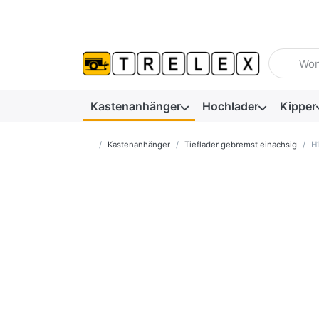
Geben Sie
Kastenanhänger
Hochlader
Kipper
Startseite
Kastenanhänger
Tieflader gebremst einachsig
H1