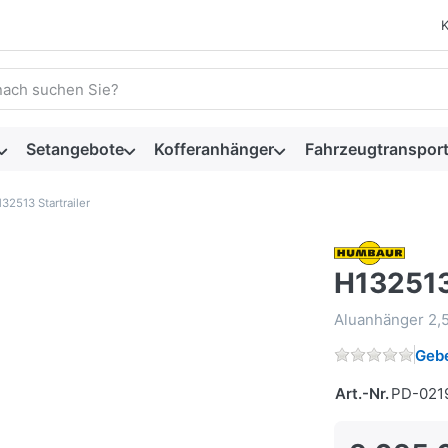
 einen Suchbegriff ein. Während Sie tippen, erscheinen automat
Setangebote
Kofferanhänger
Fahrzeugtransport
32513 Startrailer
H132513 
Aluanhänger 2,
Gebe
Art.-Nr.
PD-021