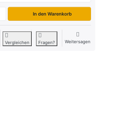
H132513 Startrailer zu 2.025,00 €, Menge 1.
In den Warenkorb
Weitersagen
Vergleichen
Fragen?