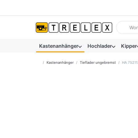
Geben Sie
Kastenanhänger
Hochlader
Kipper
Startseite
Kastenanhänger
Tieflader ungebremst
HA 75211