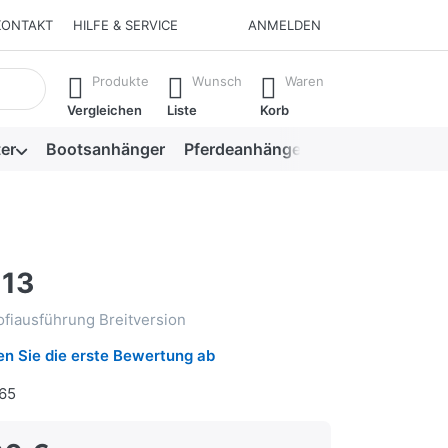
KONTAKT
HILFE & SERVICE
ANMELDEN
isch erste Ergebnisse. Drücken Sie die Eingabetaste, um alle 
Produkte
Wunsch
Waren
Vergleichen
Liste
Korb
er
Bootsanhänger
Pferdeanhänger
Viehanhänger
113
fiausführung Breitversion
n Sie die erste Bewertung ab
65