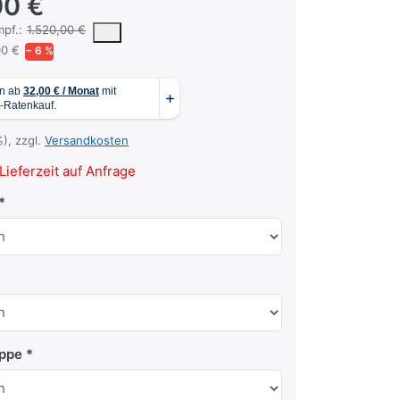
00 €
 vorgeschlagene oder empfohlene Verkaufspreis eines Produkts, wie er
pf.:
1.520,00 €
00 €
− 6 %
%), zzgl.
Versandkosten
Lieferzeit auf Anfrage
appe