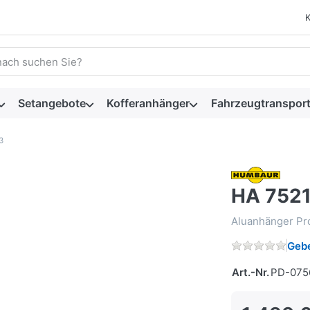
 einen Suchbegriff ein. Während Sie tippen, erscheinen automat
Setangebote
Kofferanhänger
Fahrzeugtransport
3
HA 752
Aluanhänger Pro
Gebe
Art.-Nr.
PD-075