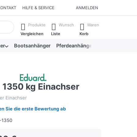
KONTAKT
HILFE & SERVICE
ANMELDEN
isch erste Ergebnisse. Drücken Sie die Eingabetaste, um alle 
Produkte
Wunsch
Waren
Vergleichen
Liste
Korb
er
Bootsanhänger
Pferdeanhänger
Viehanhänger
 1350 kg Einachser
er Einachser
n Sie die erste Bewertung ab
-1350