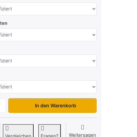
ten
KH 2615 1350 kg Einachser zu 2.959,00 €, Menge 1.
In den Warenkorb
Weitersagen
Vergleichen
Fragen?