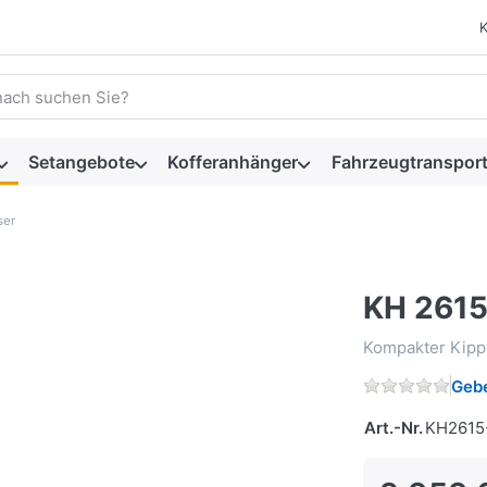
 einen Suchbegriff ein. Während Sie tippen, erscheinen automat
Setangebote
Kofferanhänger
Fahrzeugtransport
ser
KH 2615
Kompakter Kipp
Gebe
Art.-Nr.
KH2615