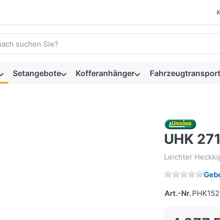
 einen Suchbegriff ein. Während Sie tippen, erscheinen automat
Setangebote
Kofferanhänger
Fahrzeugtransport
UHK 271
Leichter Heckki
Gebe
Art.-Nr.
PHK152