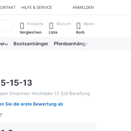
KONTAKT
HILFE & SERVICE
ANMELDEN
isch erste Ergebnisse. Drücken Sie die Eingabetaste, um alle 
Produkte
Wunsch
Waren
Vergleichen
Liste
Korb
er
Bootsanhänger
Pferdeanhänger
Viehanhänger
5-15-13
pper Einachser-Hochlader 13 Zoll Bereifung
n Sie die erste Bewertung ab
7