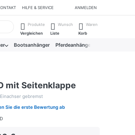
KONTAKT
HILFE & SERVICE
ANMELDEN
isch erste Ergebnisse. Drücken Sie die Eingabetaste, um alle 
Produkte
Wunsch
Waren
Vergleichen
Liste
Korb
er
Bootsanhänger
Pferdeanhänger
Viehanhänger
 mit Seitenklappe
 Einachser gebremst
n Sie die erste Bewertung ab
HD