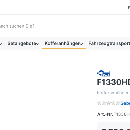
 einen Suchbegriff ein. Während Sie tippen, erscheinen automat
Setangebote
Kofferanhänger
Fahrzeugtransport
F1330HD
Kofferanhänger
Gebe
Art.-Nr.
F1330