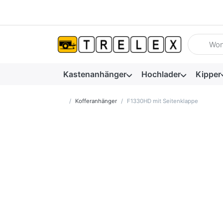
Geben Sie
Kastenanhänger
Hochlader
Kipper
Startseite
Kofferanhänger
F1330HD mit Seitenklappe