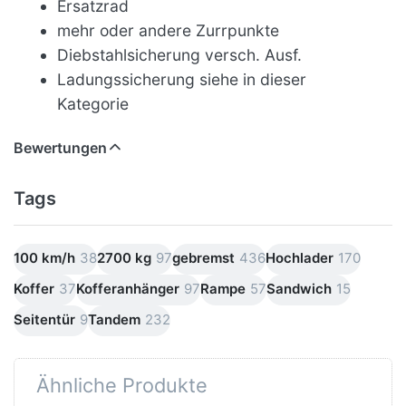
Ersatzrad
mehr oder andere Zurrpunkte
Diebstahlsicherung versch. Ausf.
Ladungssicherung siehe in dieser
Kategorie
Bewertungen
Tags
100 km/h
38
2700 kg
97
gebremst
436
Hochlader
170
Koffer
37
Kofferanhänger
97
Rampe
57
Sandwich
15
Seitentür
9
Tandem
232
Ähnliche Produkte