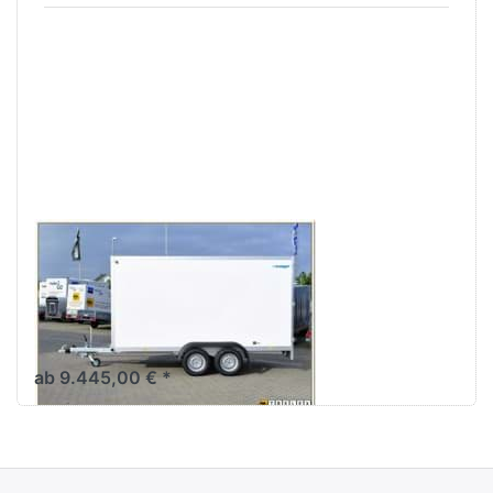
Drücken
Sie
ENTER
für mehr
Optionen
zu AZ
3540/185
S35
WM MEYER
AZ 3540/185
S35
4m Tandem-Kofferanhänger
3,5 tonner
ab 9.445,00 € *