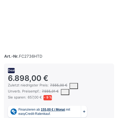
Art.-Nr.
FC2736HTD
Deal
6.898,00 €
Es handelt sich um den niedrigsten Preis des Produktes in den l
Zuletzt niedrigster Preis:
7.555,00 €
Die UVP ist der vorgeschlagene oder empfohlene Verkaufspreis ein
Unverb. Preisempf.:
7.555,01 €
Sie sparen:
657,00 €
− 9 %