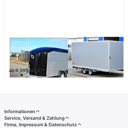
für mehr
für mehr
Optionen
Optionen
zu
zu UKH
Roadster
4220
C700
DEBON
UNSINN
Roadster C700
UKH 4220
Großer Koffer in Alu-Poly
Thermokoffer mit
Hybrid-Bauweise,
Tandemfahrwerk, viele
Pullmann2 Fahrwerk
Aufbauoptionen.
ab 9.990,00 € *
Preis auf Anfrage
Informationen
Service, Versand & Zahlung
Firma, Impressum & Datenschutz