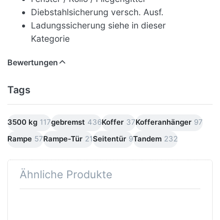
Diebstahlsicherung versch. Ausf.
Ladungssicherung siehe in dieser
Kategorie
Bewertungen
Tags
3500 kg
117
gebremst
436
Koffer
37
Kofferanhänger
97
Rampe
57
Rampe-Tür
21
Seitentür
9
Tandem
232
Ähnliche Produkte
Drücken
Drücken
Sie
Sie
ENTER
ENTER