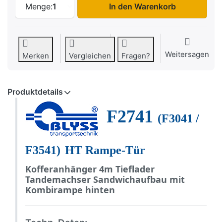
Menge:
1
In den Warenkorb
Weitersagen
Merken
Vergleichen
Fragen?
Produktdetails
F2741
(F3041 /
F3541)
HT Rampe-Tür
Kofferanhänger 4m Tieflader
Tandemachser Sandwichaufbau mit
Kombirampe hinten