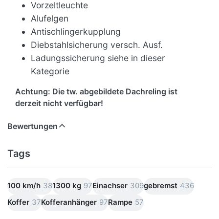
Vorzeltleuchte
Alufelgen
Antischlingerkupplung
Diebstahlsicherung versch. Ausf.
Ladungssicherung siehe in dieser
Kategorie
Achtung: Die tw. abgebildete Dachreling ist
derzeit nicht verfügbar!
Bewertungen
Tags
100 km/h
38
1300 kg
97
Einachser
309
gebremst
436
Koffer
37
Kofferanhänger
97
Rampe
57