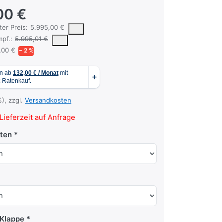
00 €
 um den niedrigsten Preis des Produktes in den letzten 30 Tagen vor 
ter Preis:
5.995,00 €
 vorgeschlagene oder empfohlene Verkaufspreis eines Produkts, wie er
pf.:
5.995,01 €
,00 €
− 2 %
%), zzgl.
Versandkosten
Lieferzeit auf Anfrage
ten
Klappe