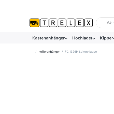
Geben Sie
Kastenanhänger
Hochlader
Kipper
Startseite
Kofferanhänger
FC 1326H Seitenklappe