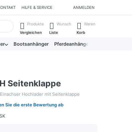
KONTAKT
HILFE & SERVICE
ANMELDEN
isch erste Ergebnisse. Drücken Sie die Eingabetaste, um alle 
Produkte
Wunsch
Waren
Vergleichen
Liste
Korb
er
Bootsanhänger
Pferdeanhänger
Viehanhänger
H Seitenklappe
Einachser Hochlader mit Seitenklappe
n Sie die erste Bewertung ab
SK