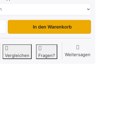
FC 1326H Seitenklappe zu 5.890,00 €, Menge 1.
In den Warenkorb
Weitersagen
Vergleichen
Fragen?