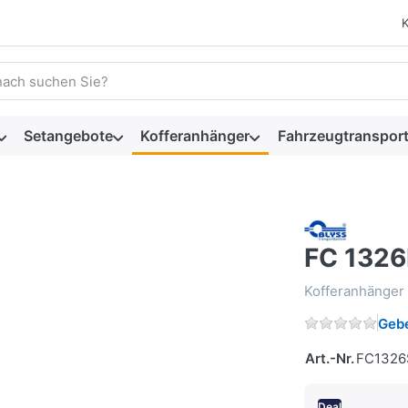
 einen Suchbegriff ein. Während Sie tippen, erscheinen automat
Setangebote
Kofferanhänger
Fahrzeugtransport
FC 1326
Kofferanhänger 
Gebe
Art.-Nr.
FC1326
Deal