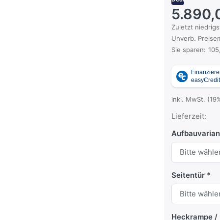
5.890,
Es handelt sich
Zuletzt niedrigs
Die UVP ist der
Unverb. Preisem
Sie sparen:
105
inkl. MwSt. (19
Lieferzeit:
Aufbauvarian
Seitentür
Heckrampe / 