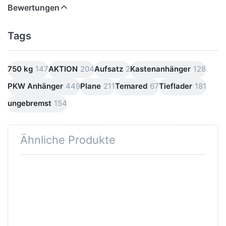
Bewertungen
Tags
750 kg
147
AKTION
204
Aufsatz
2
Kastenanhänger
128
PKW Anhänger
449
Plane
211
Temared
67
Tieflader
181
ungebremst
154
Ähnliche Produkte
Drücken
Drücken Sie
Sie
ENTER für
ENTER
mehr
für mehr
Optionen zu
Optionen
2270S
zu
Gitteraufsatz
2270S -
/
750 kg
Überzugplane