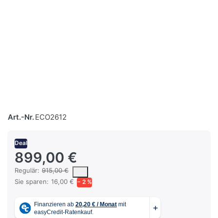
Art.-Nr.
ECO2612
Deal
899,00 €
Es handelt sich um den mittleren Verkaufspreis, den Kunden für 
Regulär:
915,00 €
Sie sparen:
16,00 €
− 2 %