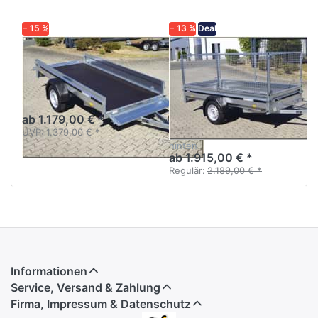
− 15 %
− 13 %
Deal
BRENDERUP
BRENDERUP
2270S - 750 kg
2270S
Gitteraufsatz /
Anhänger Hobby-Serie
extralang - Klappe vorn und
Überzugplane
hinten
ab 1.179,00 € *
Anhänger Hobby-Serie
UVP:
1.379,00 € *
extralang - Klappe vorn und
hinten
ab 1.915,00 € *
Regulär:
2.189,00 € *
Informationen
Service, Versand & Zahlung
Firma, Impressum & Datenschutz