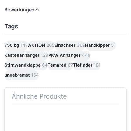
Bewertungen
Tags
750 kg
147
AKTION
205
Einachser
309
Handkipper
51
Kastenanhänger
128
PKW Anhänger
449
Stirnwandklappe
64
Temared
67
Tieflader
181
ungebremst
154
Ähnliche Produkte
Drücken
Drücken
Sie
Sie
ENTER
ENTER
für mehr
für mehr
Optionen
Optionen