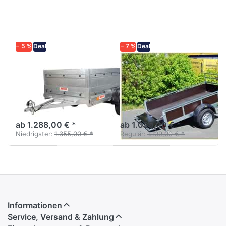
zu Praktik
zu
N7-236-
Trailwood
K
N7-236
Aufsatzkit
− 5 %
Deal
− 7 %
Deal
NEPTUN
NEPTUN
Praktik N7-236-
Trailwood N7-
K Aufsatzkit
236
Handkipper ungebremst
Solider Multiplex-Anhänger
Stahl 236 cm
mit Kippfunktion und Reling.
ab 1.288,00 € *
ab 1.029,00 € *
Niedrigster:
1.355,00 € *
Regulär:
1.109,00 € *
Informationen
Service, Versand & Zahlung