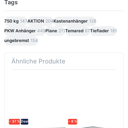
Tags
750 kg
147
AKTION
204
Kastenanhänger
128
PKW Anhänger
449
Plane
211
Temared
67
Tieflader
181
ungebremst
154
Ähnliche Produkte
Drücken
Drücken
Sie
Sie
ENTER
ENTER für
für mehr
mehr
Optionen
Optionen
zu
zu Praktik
Praktik
202D
202D
Aufsatzset
Komfort
All Inklusiv
Kit
− 37 %
Deal
− 8 %