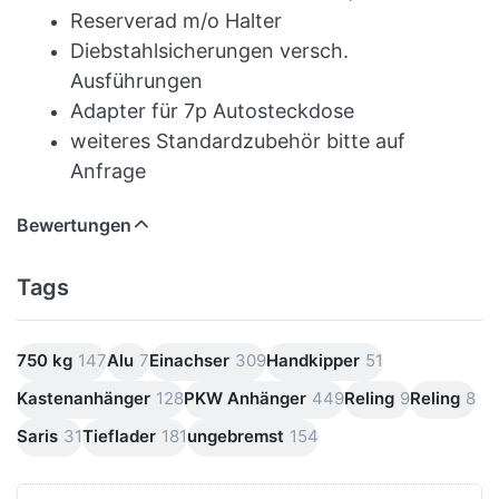
Reserverad m/o Halter
Diebstahlsicherungen versch.
Ausführungen
Adapter für 7p Autosteckdose
weiteres Standardzubehör bitte auf
Anfrage
Bewertungen
Tags
750 kg
147
Alu
7
Einachser
309
Handkipper
51
Kastenanhänger
128
PKW Anhänger
449
Reling
9
Reling
8
Saris
31
Tieflader
181
ungebremst
154