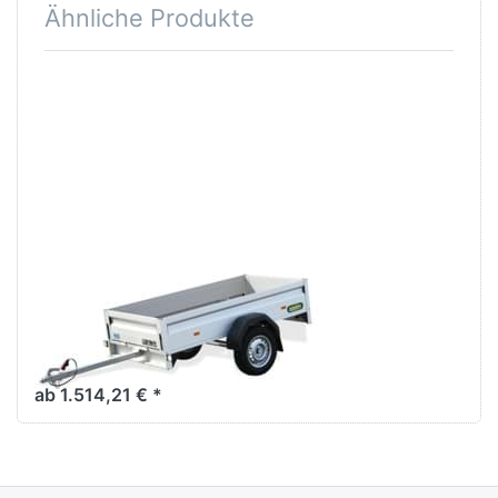
Ähnliche Produkte
Drücken
Sie
ENTER
für mehr
Optionen
zu UT
2111-7-
13
UNSINN
UT 2111-7-13
Alu-Kastenanhänger in TOP
Qualität - Ausf. mit
Stirnwandklappe.
ab 1.514,21 € *