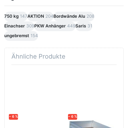
750 kg
147
AKTION
204
Bordwände Alu
208
Einachser
309
PKW Anhänger
449
Saris
31
ungebremst
154
Ähnliche Produkte
Drücken
Drücken
Sie
Sie
ENTER
ENTER
für mehr
für mehr
Optionen
Optionen
zu
zu HA
H752513
752513
Startrailer
− 6 %
− 6 %
HUMBAUR
HUMBAUR