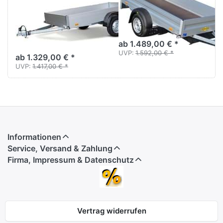
H752513
HA 752513
Startrailer
Tieflader Alu ungebremst
einachsig
Aluanhänger 2,5 m
ungebremst
ab 1.489,00 € *
UVP:
1.592,00 € *
ab 1.329,00 € *
UVP:
1.417,00 € *
Informationen
Service, Versand & Zahlung
Firma, Impressum & Datenschutz
Vertrag widerrufen