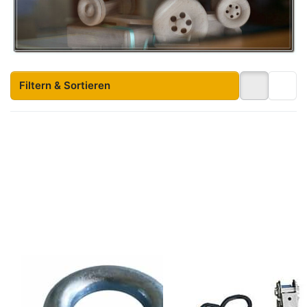
Filtern & Sortieren
Drücken
Drücken
Sie ENTER
Sie
für mehr
ENTER
Optionen
für mehr
zu
Optionen
Ringmutter
zu
M10
Zurrgurt
2 tlg. mit
Haken
Ringmutter M10
Zurrgurt 2 tlg.
mit Haken
Ringmutter M10