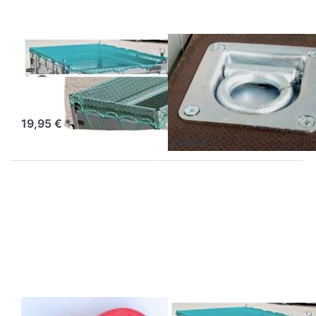
Ladungssicherungsnetz
Einbau-
270 x 150 cm
Zurrmulde
ausklappbar
Netz für Ladungssicherung
Einbau-Zurrmulde
ausklappbar 800 daN
19,95 € *
21,90 € *
Drücken
Drücken Sie ENTER für
Sie
mehr Optionen zu
ENTER
Ladungssicherungsnetz
für mehr
340 x 190 cm
Optionen
zu
Zurrgurt
2 tlg.
50mm m.
Haken
Zurrgurt 2 tlg.
Ladungssicherungs