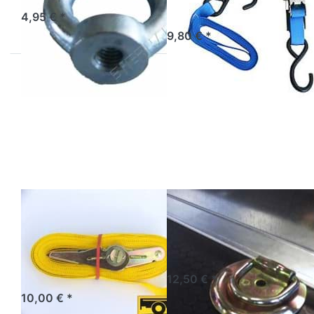
Zurrgurt 2 tlg. mit Haken
4,95 € *
9,80 € *
Drücken Sie
Drücken
ENTER für mehr
Sie
Optionen zu
ENTER
Ratschenzurrgurt
für mehr
500 kg 6m 25mm
Optionen
zu
Zurröse
klappbar
Ratschenzurrgurt
Zurröse
500 kg 6m
klappbar
25mm
Zurröse klappbar universal
Ratschenzurrgurt 500 kg
6m 25mm
12,50 € *
10,00 € *