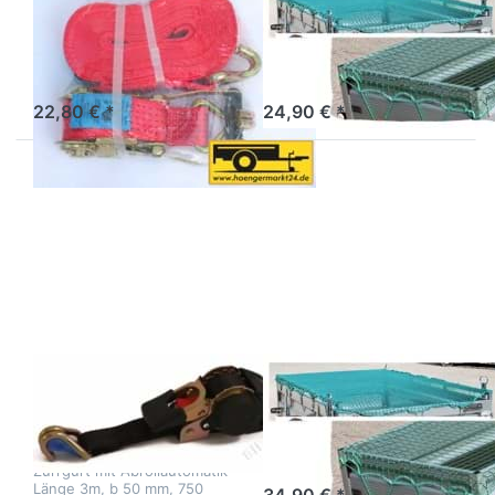
50mm m. Haken
340 x 190 cm
Zurrgurt 2500 daN 50mm,
Netz für Ladungssicherung
FE 0,4m - LE 7,6m,
Drahthaken
22,80 € *
24,90 € *
Drücken
Drücken Sie ENTER für
Sie
mehr Optionen zu
ENTER
Ladungssicherungsnetz
für mehr
380 x 190 cm
Optionen
zu
Zurrgurt
Automatik
750 daN
Zurrgurt
Ladungssicherungs
Automatik 750
380 x 190 cm
daN
Netz für Ladungssicherung
Zurrgurt mit Abrollautomatik
Länge 3m, b 50 mm, 750
34,90 € *