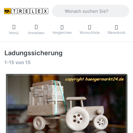
Geben Sie einen Suchbegriff ein. Währ
Vergleichen
Wunschliste
Warenkorb
Menü
Anmelden
Ladungssicherung
Suchergebnisse:
1-15
von
15