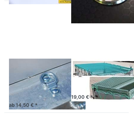
Drücken
Drücken Sie ENTER für
Sie
mehr Optionen zu
ENTER
Ladungssicherungsnetz
für mehr
280 x 160 cm
Optionen
zu
Zurröse
klappbar
800 daN
Zurröse
Ladungssicherungs
klappbar 800
280 x 160 cm
daN
Netz für Ladungssicherung
Zurröse klappbar 800 daN
19,00 € *
ab 14,50 € *
Drücken Sie ENTER für
Drücken
mehr Optionen zu
Sie
Ladungssicherungsnetz
ENTER