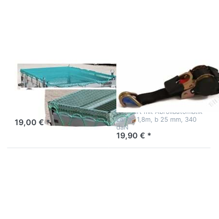
240 x 140 cm
für mehr
Optionen
zu
Zurrgurt
Automatik
340 daN
Ladungssicherungsnetz
Zurrgurt
240 x 140 cm
Automatik 340
daN
Netz für Ladungssicherung
Zurrgurt mit Abrollautomatik
Länge 1,8m, b 25 mm, 340
19,00 € *
daN
19,90 € *
Drücken Sie ENTER für
Drücken Sie
mehr Optionen zu
ENTER für
Ladungssicherungsnetz
mehr
270 x 150 cm
Optionen zu
Einbau-
Zurrmulde
ausklappbar