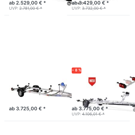
ab 2.529,00 € *
ab 3.429,00 € *
UVP:
2.781,00 € *
UVP:
3.732,00 € *
Drücken
Drücken
Sie
Sie
ENTER
ENTER
für mehr
für mehr
Optionen
Optionen
zu
zu
Ocean
201300B
1500
SRX
− 8 %
VARIANT
BRENDERUP
Ocean 1500
201300B SRX
Solider dänischer
Profi-Bootsanhänger mit
Bootstrailer bis 21 Fuß
Superrollen, gebremst
Bootslänge.
einachsig.
ab 3.725,00 € *
ab 3.775,00 € *
UVP:
4.106,01 € *
Drücken
Drücken
Sie
Sie