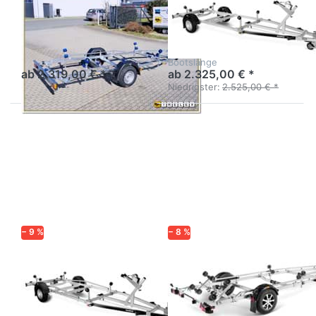
NEPTUN
BRENDERUP
NAVY N13-20
161000B
Flexibler Bootsanhänger bis
Bootsanhänger gebremst
20 Fuß Bootslänge
bis 16 Fuß - 4,80 m
Bootslänge
ab 2.319,00 € *
ab 2.325,00 € *
Niedrigster:
2.525,00 € *
Drücken
Drücken
Sie
Sie
ENTER
ENTER
für mehr
für mehr
Optionen
Optionen
zu
zu
201300B
221800B
SR
− 9 %
− 8 %
BRENDERUP
BRENDERUP
201300B
221800B SR
Bootsanhänger gebremst
Bootsanhänger gebremst
bis 20 Fuß - 6,0 m
bis 22 Fuß - 6,6 m
Bootslänge.
Bootslänge.