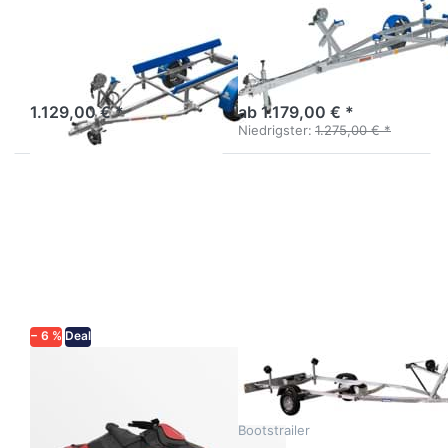
NEPTUN
NEPTUN
Jetski N7-12
NAVY N7-17
Jetski-Trailer 8-12 Fuß
Flexibler Bootsanhänger mit
serienmäßig guter
Ausstattung.
1.129,00 € *
ab 1.179,00 € *
Niedrigster:
1.275,00 € *
Drücken
Drücken
Sie
Sie
ENTER
ENTER
für mehr
für mehr
Optionen
Optionen
zu JET
zu
750
Ocean
451
− 6 %
Deal
TEMARED
VARIANT
JET 750
Ocean 451
Jetski-Trailer 750 kg
Kleiner leichter handlicher
Bootstrailer