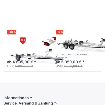
ENTER
ENTER für
für mehr
mehr
Optionen
Optionen
zu
zu
221800B
242500TB
SRX
SRX
− 10 %
− 9 %
BRENDERUP
BRENDERUP
221800B SRX
242500TB SRX
Profi-Bootsanhänger mit
Profi-Bootsanhänger mit
Superrollen, gebremst
Superrollen, gebremst
einachsig.
Tandem.
ab 4.635,00 € *
ab 5.959,00 € *
UVP:
5.125,00 € *
UVP:
6.550,00 € *
Informationen
Service, Versand & Zahlung