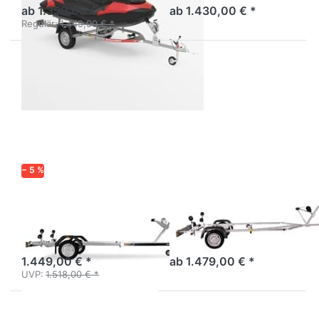
ab 1.359,00 € *
ab 1.430,00 € *
Regulär:
1.449,00 € *
Drücken
Drücken
Sie
Sie
ENTER
ENTER
für mehr
für mehr
Optionen
Optionen
zu 18750
zu
UBL
Ocean
750
− 5 %
BRENDERUP
VARIANT
18750 UBL
Ocean 750
Bootstrailer ungebremst für
Bootstrailer ungebremst
Boote bis 18 ft / 5,5 m
1.449,00 € *
ab 1.479,00 € *
UVP:
1.518,00 € *
Drücken Sie
Drücken