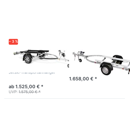
ENTER für
Sie
mehr
ENTER
Optionen zu
für mehr
PWC10750UB
Optionen
RAX
zu JS
750
− 3 %
BRENDERUP
VARIANT
PWC10750UB
JS 750
RAX
Jetski-Trailer ungebremst
Jetski-Transportanhänger
1.658,00 € *
ab 1.525,00 € *
UVP:
1.575,00 € *
Drücken
Drücken
Sie
Sie
ENTER
ENTER
für mehr
für mehr
Optionen
Optionen
zu
zu