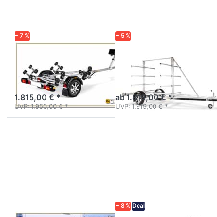
15600UB
16750UB
RBX
CX
− 7 %
− 5 %
BRENDERUP
BRENDERUP
15600UB RBX
16750UB CX
Schlauchbootanhänger
Bootsanhänger mit Kajak-
ungebremst einachsig
Aufbau
1.815,00 € *
ab 1.819,00 € *
UVP:
1.950,00 € *
UVP:
1.919,00 € *
Drücken
Drücken
Sie
Sie
ENTER
ENTER
für mehr
für mehr
Optionen
Optionen
zu NAVY
zu
N13-20
161000B
− 8 %
Deal