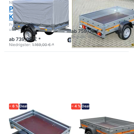
NEPTUN
TEMARED
Praktik 202D
ECO 2012
Komfort Kit
Kastenanhänger Stahl
ungebremst
Praktik 202D mit Hochplane
und Stützrad - Preishit!
ab 759,00 € *
Regulär:
799,00 € *
ab 739,00 € *
Niedrigster:
1.169,00 € *
Drücken
Drücken
Sie
Sie
ENTER
ENTER
für mehr
für mehr
Optionen
Optionen
zu
zu ECO
Praktik
2312
202S
− 6 %
Deal
− 4 %
Deal
NEPTUN
TEMARED
Praktik 202S
ECO 2312
Kastenanhänger
Kastenanhänger Stahl