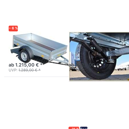
Optionen
Optionen
zu HA
zu PRO
752111
2612 R
− 6 %
HUMBAUR
TEMARED
HA 752111
PRO 2612 R
Aluanhänger 2m
Kastenanhänger mit
Profiausführung
Blattfeder
ab 1.215,00 € *
ab 1.225,00 € *
UVP:
1.289,00 € *
Drücken
Drücken
Sie
Sie
ENTER
ENTER
für mehr
für mehr
Optionen
Optionen
zu
zu HZ
Pro/Prakti
7525/126
2615