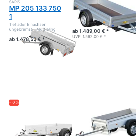
SARIS
HUMBAUR
MP 205 133 750
HA 752513
1
Tieflader Alu ungebremst
einachsig
Tieflader Einachser
ungebremst - Alu/Reling
ab 1.489,00 € *
UVP:
1.592,00 € *
ab 1.478,52 € *
Drücken
Drücken
Sie
Sie
ENTER
ENTER
für mehr
für mehr
Optionen
Optionen
zu HA
zu UT
Multi
2111-7-
13
− 6 %
HUMBAUR
UNSINN
HA Multi
UT 2111-7-13
Tieflader Multitransporter
Alu-Kastenanhänger in TOP
Einachser
Qualität - Ausf. mit