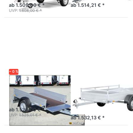
Stirnwandklappe.
ab 1.509,00 € *
ab 1.514,21 € *
UVP:
1.608,00 € *
Drücken
Drücken
Sie
Sie
ENTER
ENTER
für mehr
für mehr
Optionen
Optionen
zu HZ
zu MP
7521/126
255 133
750 1
− 0 %
WM MEYER
SARIS
HZ 7521/126
MP 255 133 750
1
Alu Tieflader Breitversion
ungebremst
Tieflader Einachser
ungebremst - Holz/Reling
ab 1.525,00 € *
UVP:
1.525,01 € *
ab 1.532,13 € *