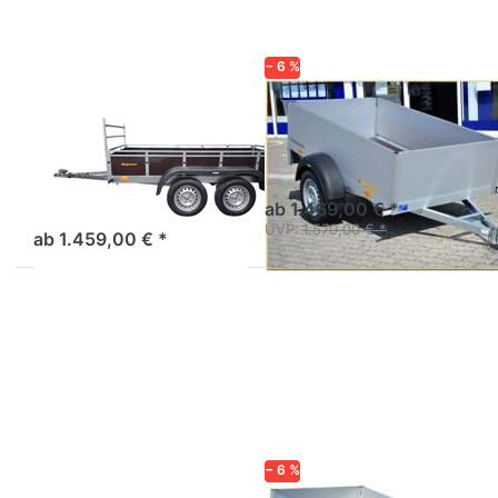
N7-253-2
Tandem
− 6 %
NEPTUN
HUMBAUR
Trailwood N7-
HA 752111-5
253-2 Tandem
Aluanhänger 2m hohe
Bordwand
Solider Multiplex-Anhänger
mit Tandemachse.
ab 1.469,00 € *
UVP:
1.570,00 € *
ab 1.459,00 € *
Drücken
Drücken
Sie
Sie
ENTER
ENTER
für mehr
für mehr
Optionen
Optionen
zu MP
zu HA
205 133
752513
750 1
− 6 %