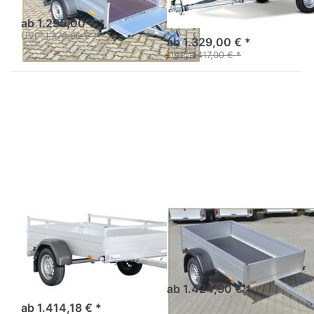
Aluanhänger 2,5 m
ungebremst
ab 1.295,00 € *
UVP:
1.376,00 € *
ab 1.329,00 € *
UVP:
1.417,00 € *
Drücken
Drücken
Sie
Sie
ENTER
ENTER
für mehr
für mehr
Optionen
Optionen
zu MP
zu MC
205 113
205 113
750 1
SARIS
SARIS
MP 205 113 750
MC 205 113
1
Tieflader Einachser Alu
Tieflader Einachser
ungebremst - Alu/Reling
ab 1.424,90 € *
ab 1.414,18 € *