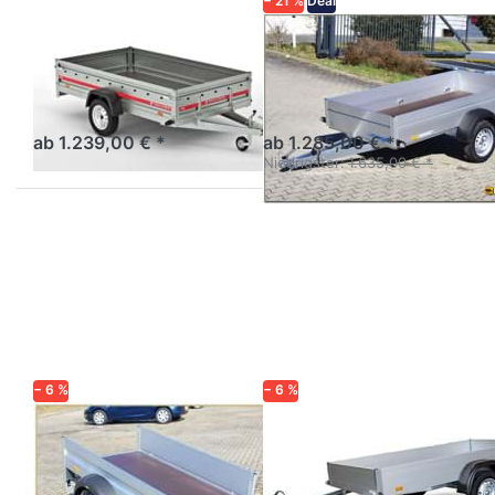
− 21 %
Deal
TEMARED
WM MEYER
Pro/Prakti 2615
HZ 7525/126
Kastenanhänger
Alu-Tieflader 750 kg 2,50 m
ungebremst mit
Stirnwandklappe
ab 1.239,00 € *
ab 1.285,00 € *
Niedrigster:
1.635,00 € *
Drücken
Drücken
Sie
Sie
ENTER
ENTER
für mehr
für mehr
Optionen
Optionen
zu HA
zu
752111-
H752513
KV
Startrailer
− 6 %
− 6 %
HUMBAUR
HUMBAUR
HA 752111-KV
H752513
Startrailer
Aluanhänger 2m mit
Stirnwandklappe