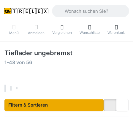
Geben Sie einen Suchbegriff ein. Währ
Vergleichen
Wunschliste
Warenkorb
Menü
Anmelden
Tieflader ungebremst
Suchergebnisse:
1-48
von
56
Filtern & Sortieren
Drücken Sie
Drücken