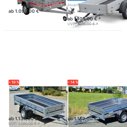
ungebremst mit
Aluanhänger 2m
Stirnwandklappe
ab 1.099,00 € *
ab 1.105,00 € *
UVP:
1.166,00 € *
Drücken Sie
Drücken
ENTER für
Sie
mehr
ENTER
Optionen zu
für mehr
2260SUB750
Optionen
zu
2205SUB
750
− 10 %
− 14 %
BRENDERUP
BRENDERUP
2260SUB750
2205SUB 750
Anhänger Profi-Serie 2000
Anhänger Profi-Serie 2000
von Brenderup - Klappe
von Brenderup - Klappe
vorn und hinten
vorn und hinten
ab 1.139,00 € *
ab 1.159,00 € *
UVP:
1.260,00 € *
UVP:
1.345,00 € *