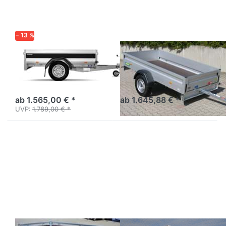
2512-7-
13
− 13 %
BRENDERUP
UNSINN
2205AUB750
UT 2512-7-13
Anhänger Profi-Alu-Serie
Pkw-Anhänger Vollalu,
2000 kompakt.
variables Zurrsysstem.
ab 1.565,00 € *
ab 1.645,88 € *
UVP:
1.789,00 € *
Drücken
Drücken
Sie
Sie ENTER
ENTER
für mehr
für mehr
Optionen
Optionen
zu Praktik
zu Wood
N7-263
2612/2U
mit
Hochplane
vorn
Schräge