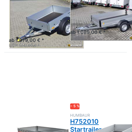
HUMBAUR
AGADOS
H751510
Alux 26
Startrailer
Tieflader einachsig mit
Alubordwänden
Aluanhänger 1,5m
ab 1.089,00 € *
ab 1.079,00 € *
UVP:
1.141,00 € *
Drücken
Drücken
Sie
Sie
ENTER
ENTER
für mehr
für mehr
Optionen
Optionen
zu PRO
zu
2612
H752010
Startrailer
− 5 %
TEMARED
HUMBAUR
PRO 2612
H752010
Startrailer
Kastenanhänger