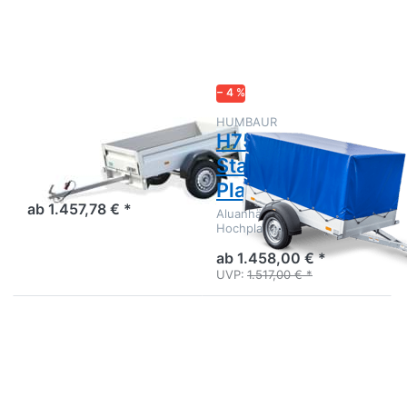
Optionen
Optionen
zu UT
zu
1711-7-
H752010
13
Startrailer
Planenset
− 4 %
UNSINN
HUMBAUR
UT 1711-7-13
H752010
Startrailer
Alu-Kastenanhänger TOP
Qualität - Kurzversion mit
Planenset
Stirnwandklappe
ab 1.457,78 € *
Aluanhänger 2m Set mit
Hochplane
ab 1.458,00 € *
UVP:
1.517,00 € *
Drücken
Drücken
Sie
Sie
ENTER
ENTER
für mehr
für mehr
Optionen
Optionen
zu
zu HA
Trailwood
752111-5