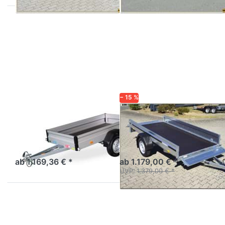
Drücken
Drücken
Sie
Sie
ENTER
ENTER
für mehr
für mehr
Optionen
Optionen
zu WEB
zu
T 2111-7-
2270S -
13
750 kg
− 15 %
UNSINN
BRENDERUP
WEB T 2111-7-13
2270S - 750 kg
Aluanhänger Top Preis
Anhänger Hobby-Serie
Leistung
extralang - Klappe vorn und
hinten
ab 1.169,36 € *
ab 1.179,00 € *
UVP:
1.379,00 € *
Drücken
Drücken
Sie
Sie
ENTER
ENTER
für mehr
für mehr