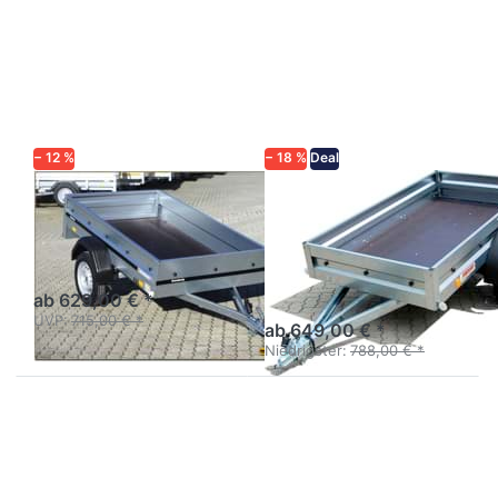
ENTER für
Sie
mehr
ENTER
Optionen zu
für mehr
1203SUB750
Optionen
zu
Praktik
202D
Profi
− 12 %
− 18 %
Deal
BRENDERUP
NEPTUN
1203SUB750
Praktik 202D
Profi
Kastenanhänger
ungebremst einachsig
Kastenanhänger
ungebremst 750 kg
ab 629,00 € *
UVP:
715,00 € *
ab 649,00 € *
Niedrigster:
788,00 € *
Drücken
Drücken
Sie
Sie
ENTER
ENTER
für mehr
für mehr
Optionen
Optionen
zu Eco
zu Eco