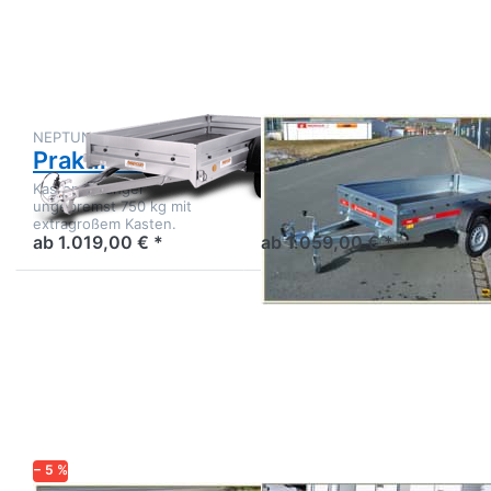
zu
zu PRO
Praktik
2312
N7-263
NEPTUN
TEMARED
Praktik N7-263
PRO 2312
Kastenanhänger
Kastenanhänger
ungebremst 750 kg mit
ungebremst mit
extragroßem Kasten.
Stirnwandklappe
ab 1.019,00 € *
ab 1.059,00 € *
Drücken
Drücken
Sie
Sie
ENTER
ENTER
für mehr
für mehr
Optionen
Optionen
zu
zu Alux
H751510
26
Startrailer
− 5 %