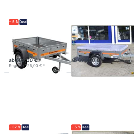
1510
2010
− 5 %
Deal
TEMARED
TEMARED
Eco 1510
Eco 2010
Der kurze Stahl-
Kastenanhänger Stahl
Kastenanhänger.
ungebremst
ab 689,00 € *
ab 695,00 € *
Regulär:
725,00 € *
Drücken
Drücken
Sie
Sie
ENTER
ENTER
für mehr
für mehr
Optionen
Optionen
zu
zu ECO
Praktik
2012
202D
Komfort
Kit
− 37 %
Deal
− 5 %
Deal