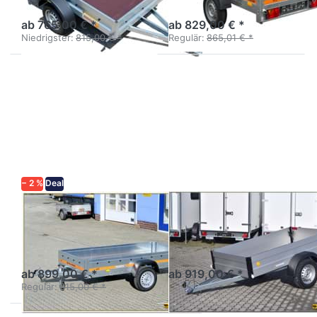
ungebremst 750 kg /
ungebremst
Breitversion
ab 765,00 € *
ab 829,00 € *
Niedrigster:
815,00 € *
Regulär:
865,01 € *
Drücken
Drücken
Sie
Sie
ENTER
ENTER
für mehr
für mehr
Optionen
Optionen
zu ECO
zu Alux 3
2612
− 2 %
Deal
TEMARED
AGADOS
ECO 2612
Alux 3
Kastenanhänger Stahl
Tieflader einachsig mit
ungebremst
Alubordwänden
ab 899,00 € *
ab 919,00 € *
Regulär:
915,00 € *