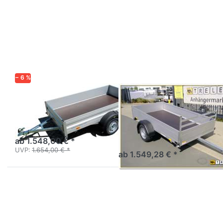
Drücken
Drücken
Sie
Sie
ENTER
ENTER
für mehr
für mehr
Optionen
Optionen
zu HA
zu MC
752513-
255 133
KV
750 1
− 6 %
HUMBAUR
SARIS
HA 752513-KV
MC 255 133 750
1
Tieflader Alu ungebremst
einachsig
Tieflader Einachser
ungebremst Alu
ab 1.548,00 € *
UVP:
1.654,00 € *
ab 1.549,28 € *
Drücken Sie
Drücken
ENTER für
Sie
mehr
ENTER
Optionen zu
für mehr
2205AUB750
Optionen
zu UT