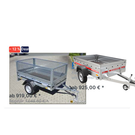
Drücken Sie
Drücken
ENTER für
Sie
mehr
ENTER
Optionen zu
für mehr
1203SUB750
Optionen
mit
zu PRO
Laubgitter
2012
− 12 %
Deal
BRENDERUP
TEMARED
1203SUB750
PRO 2012
mit Laubgitter
Kastenanhänger Stahl
ungebremst
Kastenanhänger mit
Gitteraufsatz und Stützrad
ab 925,00 € *
ab 919,00 € *
Regulär:
1.048,00 € *
Drücken
Drücken
Sie
Sie
ENTER
ENTER
für mehr
für mehr
Optionen
Optionen