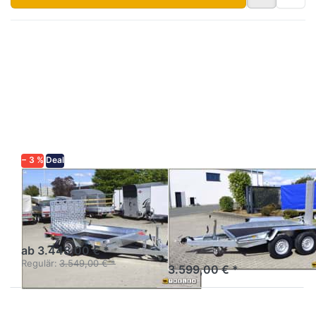
Drücken
Drücken
Sie
Sie
ENTER
ENTER
für mehr
für mehr
Optionen
Optionen
zu
zu
Builder3
Loadmax
2615S1
N27-
300-2
− 3 %
Deal
TEMARED
NEPTUN
Builder3 2615S1
Loadmax N27-
300-2
Baumaschinentransporter
1achser mit Gitterrampe
Maschinentransporter mit
Einzelrampen
ab 3.448,00 € *
Regulär:
3.549,00 € *
3.599,00 € *
Drücken
Drücken