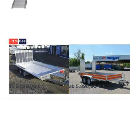
Sie
Sie
ENTER
ENTER
für mehr
für mehr
Optionen
Optionen
zu
zu MB
Builder3
3035/151
4018-S2
- MB
3500 kg
3535/151
− 3 %
Deal
TEMARED
WM MEYER
Builder3 4018-
MB 3035/151 -
S2 3500 kg
MB 3535/151
Baumaschinentransporter
Baumschinentransporter mit
3achser mit Gitterrampe
hoher Nutzlast.
ab 5.699,00 € *
ab 5.896,00 € *
Regulär:
5.899,00 € *
Drücken
Drücken
Sie
Sie
ENTER
ENTER
für mehr
für mehr
Optionen
Optionen
zu 3516
zu MG