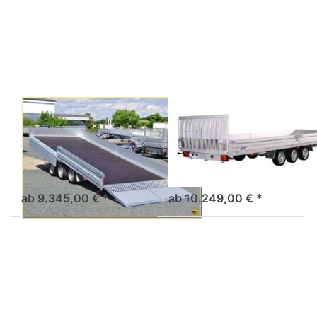
ENTER
ENTER
für mehr
für mehr
Optionen
Optionen
zu UNI
zu UNI
3552 UX
3562 UX
/ 3553
/ 3563
UX
UX
VARIANT
VARIANT
UNI 3552 UX /
UNI 3562 UX /
3553 UX
3563 UX
5m Kipplader mit Hydraulik,
6m Kipplader
Bordwänden,
Parabelfederfahrwerk
ab 9.345,00 € *
ab 10.249,00 € *
Drücken
Drücken
Sie
Sie
ENTER
ENTER
für mehr
für mehr
Optionen
Optionen
zu 3517
zu Senko
MT
3016