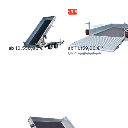
− 9 %
VARIANT
HUMBAUR
3517 MT
Senko 3016
Baumaschinentransporter
Aluanhänger 2m
Rückwärtskipper Tieflader
ab 10.550,00 € *
ab 11.159,00 € *
UVP:
12.217,00 € *
Drücken
Sie
ENTER
für mehr
Optionen
zu UMZ
4220-
35-13
UNSINN
UMZ 4220-35-