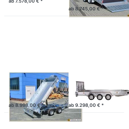
ab 7.578,00 € *
Parabelfederfahrwerk
ab 8.745,00 € *
Drücken
Drücken
Sie
Sie
ENTER
ENTER
für mehr
für mehr
Optionen
Optionen
zu 3015 /
zu 3520
3515 MT
M5
VARIANT
VARIANT
3015 / 3515 MT
3520 M5
Baumaschinentransporter
Baumaschinentransporter
Rückwärtskipper Tieflader
3achsert
Parabelfederfahrwerk
ab 8.998,00 € *
ab 9.298,00 € *
Drücken
Drücken
Sie
Sie