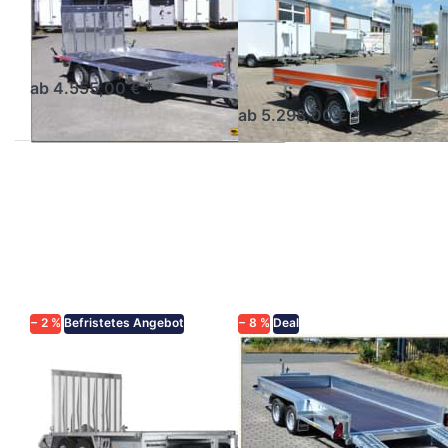
Builder3 3518S
MB 3030/151 -
MB 3530/151
Baumaschinentransporter
3achser mit Gitterrampe
Baumschinentransporter mit
hoher Nutzlast.
ab 4.555,00 € *
ab 5.298,00 € *
Drücken
Drücken
Sie
Sie
ENTER
ENTER
für mehr
für mehr
Optionen
Optionen
zu MT
zu
3651STB
Magnum
3500
MG 406
184
3500 2
(MAXX)
− 2 %
Befristetes Angebot
− 8 %
Deal
BRENDERUP
SARIS
MT 3651STB
Magnum MG
3500
406 184 3500 2
(MAXX)
Minibagger/Maschinentransporter
der neuen Brenderup