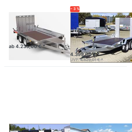
− 3 %
TEMARED
NEPTUN
Builder3 3015S
Loadmax N35-
350-2
Baumaschinentransporter
mit Gitterrampe
Maschinentransporter mit
Einzelrampen
ab 4.235,00 € *
4.399,00 € *
UVP:
4.529,01 € *
Drücken
Drücken
Sie
Sie
ENTER
ENTER
für mehr
für mehr
Optionen
Optionen
zu
zu MB
Builder3
3030/151
3518S
- MB
3530/151
TEMARED
WM MEYER