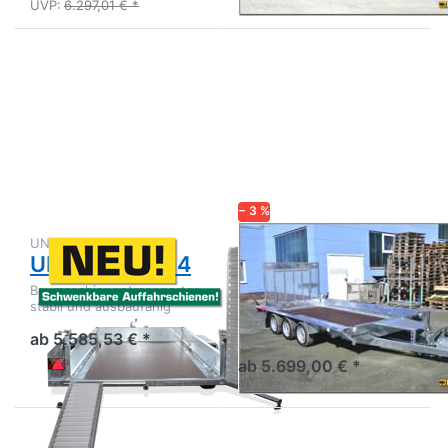
UVP:
6.297,01 € *
Drücken
Drücken
Sie
Sie
ENTER
ENTER
für mehr
für mehr
Optionen
Optionen
zu UB
zu
3016-
Builder3
30-14
4018-S3
3500 kg
− 3 %
UNSINN
TEMARED
UB 3016-30-14
Builder3 4018-
S3 3500 kg
Baumaschienentransporter
stabil und ausbaufähig
Baumaschinentransporter
3achser mit Gitterrampe
ab 5.585,53 € *
ab 5.699,00 € *
UVP:
5.899,00 € *
Drücken
Drücken