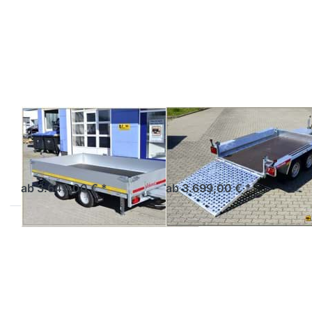
Sie
Sie
ENTER
ENTER
für mehr
für mehr
Optionen
Optionen
zu AZ
zu
3318
Builder3
2615S2
EDUARD
TEMARED
AZ 3318
Builder3 2615S2
Allzweckhochlader Tandem
Baumaschinentransporter
2achser mit Gitterrampe
ab 3.649,00 € *
ab 3.699,00 € *
Drücken
Drücken
Sie
Sie
ENTER
ENTER
für mehr
für mehr
Optionen
Optionen
zu
zu
Builder3
Loadmax
3015S
N35-
350-2