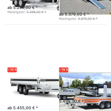
Großer
Generation.
Baumaschinentransporter
ab 5.299,00 € *
mit Hochrampen
Niedrigster:
5.398,00 € *
ab 5.379,00 € *
Niedrigster:
5.875,00 € *
Drücken
Drücken
Sie ENTER
Sie
für mehr
ENTER
Optionen
für mehr
zu
Optionen
5420WATB
zu MB
3500 kg
3535/185
− 13 %
− 15 %
BRENDERUP
WM MEYER
5420WATB
MB 3535/185
3500 kg
Baumschinentransporter mit
hoher Nutzlast.
Profi-Hochlader Serie 5000
Tandem 3,5 tonner
5.499,00 € *
UVP:
6.435,00 € *
ab 5.455,00 € *